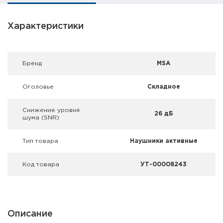
Фальшпатроны
Характеристики
Холодная пристрелка оружия
Оружейные шкафы и сейфы
Брeнд
MSA
Чехлы и кейсы
Оголовье
Складное
Релоадинг
Снижение уровня
26 дБ
шума (SNR)
Сигнальные средства
Тип товара
Наушники активные
Дартс
Код товара
УТ-00008243
Аксессуары
Комплекты
Описание