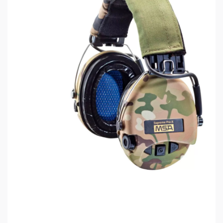
Slim
Оголовье: кожа+сталь, увеличенной ширины,
подходящее для больших форм головы
Светодиодный индикатор работы,
автоматически отключаемый при отсутствии
нажатия кнопок более 3 минут
Материал чашек: чёрный ПВХ
Питание: 2xAAA/LR03
Автономная работа: до 600 часов (зависит от
качества элементов питания)
Масса: 332г (с батарейками)
SNR 26dB
Качество звука: стерео
Рабочая температура: -40°C to +50°C
Усиление слабого звука 10db
Регулировка громкости: 6 ступеней