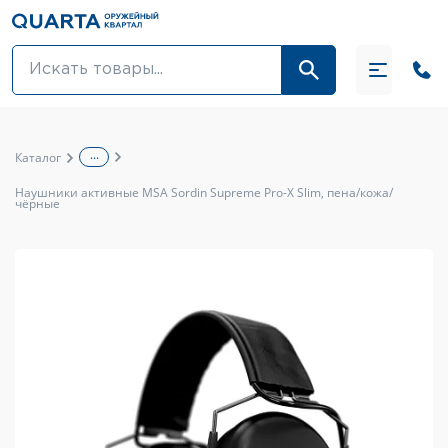
Оптовикам
Акции
...
Каталог
Оптика и крепления
Наушники активные MSA Sordin Supreme Pro-X Slim, пена/кожа/
чёрные
Оружие и патроны
Одежда
Средства для ухода за оружием
Тюнинг оружия и ЗИП
Обувь