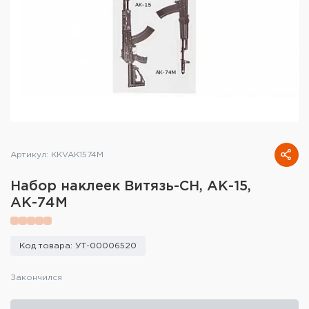
Тактическое снаряжение
Высокоточная стрельба
Спортивная стрельба
Пневматика
Развлекательная стрельба
Артикул: KKVAK1574M
Ножи
Набор наклеек Витязь-СН, АК-15,
Инструмент для заточки
АК-74М
Кобуры и системы ношения
Код товара: УТ-00006520
Кейсы и ящики для патронов и
снаряжения
Закончился
Сумки и рюкзаки