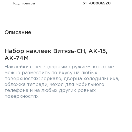
Фальшпатроны
Код товара
УТ-00006520
Холодная пристрелка оружия
Оружейные шкафы и сейфы
Описание
Чехлы и кейсы
Набор наклеек Витязь-СН, АК-15,
Релоадинг
АК-74М
Наклейки с легендарным оружием, которые
Сигнальные средства
можно разместить по вкусу на любых
поверхностях: зеркало, дверца холодильника,
Дартс
обложка тетради, чехол для мобильного
телефона и на любых других ровных
поверхностях.
Аксессуары
Комплекты