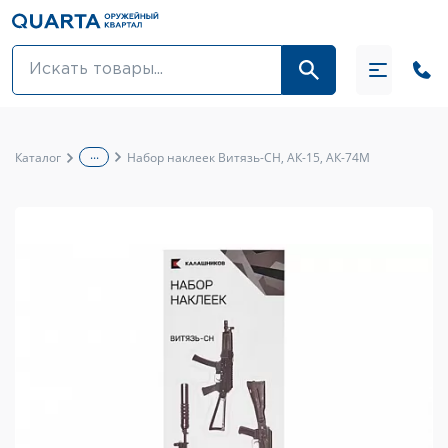
Оптовикам
Акции
...
Каталог
Набор наклеек Витязь-СН, АК-15, АК-74М
Оптика и крепления
Оружие и патроны
Одежда
Средства для ухода за оружием
Тюнинг оружия и ЗИП
Обувь