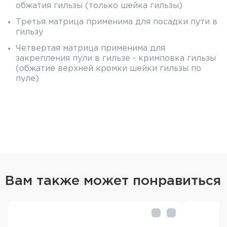
обжатия гильзы (только шейка гильзы)
Третья матрица применима для посадки пути в
гильзу
Четвертая матрица применима для
закрепления пули в гильзе - кримповка гильзы
(обжатие верхней кромки шейки гильзы по
пуле)
Шелхолдер необходим для размещения и
удержания гильзы на подвижном штоке пресса
Вам также может понравиться