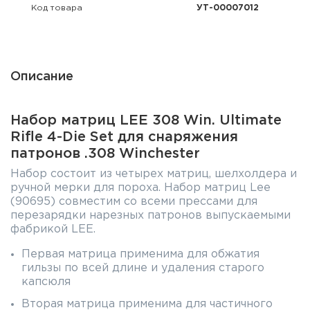
Фальшпатроны
Код товара
УТ-00007012
Холодная пристрелка оружия
Оружейные шкафы и сейфы
Описание
Чехлы и кейсы
Набор матриц LEE 308 Win. Ultimate
Релоадинг
Rifle 4-Die Set для снаряжения
патронов .308 Winchester
Сигнальные средства
Набор состоит из четырех матриц, шелхолдера и
ручной мерки для пороха. Набор матриц Lee
Дартс
(90695) совместим со всеми прессами для
перезарядки нарезных патронов выпускаемыми
фабрикой LEE.
Аксессуары
Первая матрица применима для обжатия
Комплекты
гильзы по всей длине и удаления старого
капсюля
Вторая матрица применима для частичного