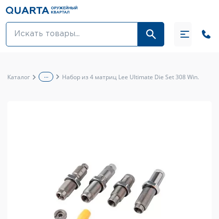
Оптовикам
Акции
...
Каталог
Набор из 4 матриц Lee Ultimate Die Set 308 Win.
Оптика и крепления
Оружие и патроны
Одежда
Средства для ухода за оружием
Тюнинг оружия и ЗИП
Обувь