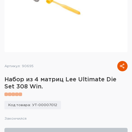
Тактическое снаряжение
Высокоточная стрельба
Спортивная стрельба
Пневматика
Развлекательная стрельба
Артикул: 90695
Ножи
Набор из 4 матриц Lee Ultimate Die
Инструмент для заточки
Set 308 Win.
Кобуры и системы ношения
Код товара: УТ-00007012
Кейсы и ящики для патронов и
снаряжения
Закончился
Сумки и рюкзаки