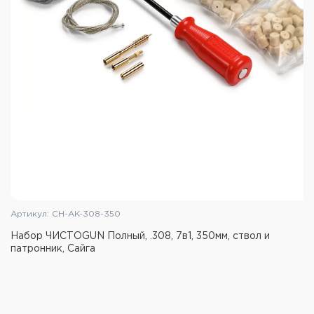
калибра
Масленка: Хромированная (крышка
откручивается и имеет небольшую лопатку)
Кисточка: 1шт., с ручкой из Палисандра
Вишер с петлей: 1 шт.
Материал кейса: Дерево / натуральная кожа
Цвет кейса: Бордовый
Упаковка: Кейс
Вес набора: 2,75 кг.
Артикул: CH-AK-308-350
Набор ЧИСТОGUN Полный, .308, 7в1, 350мм, ствол и
патронник, Сайга