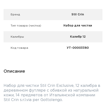
Фальшпатроны
Холодная пристрелка оружия
Брeнд
Stil Crin
Оружейные шкафы и сейфы
Тип товара (чистка)
Набор для чистки
Чехлы и кейсы
Калибры
Калибр 12
Релоадинг
Код товара
УТ-00003380
Сигнальные средства
Дартс
Описание
Аксессуары
Набор для чистки Stil Crin Exclusive, 12 калибра в
Комплекты
деревянном футляре с обивкой из натуральной
кожи, 14 предметов от Итальянской компании
Stil Crin s.r.l.via per Gottolengo.