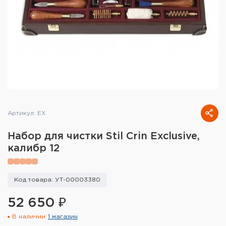
Тактическое снаряжение
Высокоточная стрельба
Спортивная стрельба
Пневматика
Развлекательная стрельба
Артикул: EX
Ножи
Набор для чистки Stil Crin Exclusive,
Инструмент для заточки
калибр 12
Кобуры и системы ношения
Код товара: УТ-00003380
Кейсы и ящики для патронов и
снаряжения
52 650 ₽
В наличии
1 магазин
Сумки и рюкзаки