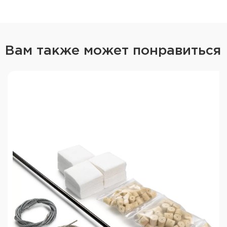
Кол-во предметов: 14шт.
Калибр: .12
Шомпол: Разборный, двухсекционный
Вам также может понравиться
Рабочая длина шомпола: 73 см., общая длина -
84см.
Материал шомпола: Палисандр
Кол-во ершов: 4 шт. (бронзовый, спиральный
бронзовый, шерстяной, бронзовый для чистки
патронника)
Набор оружейных отверток: 3шт.
Ширина шлица: 4, 7 и 9 мм.
Материал отверток: сталь от Итальянского
производителя LionSteel / Палисандр
Рукоятка для ершов: 1шт. (материал ручки -
Палисандр)
Фальшпатрон: Хромированные 2шт. - 12