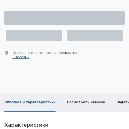
Элементы питания и зарядные
устройства
Охотничье снаряжение
Ремни, патронташи и подсумки
Фонари и ЛЦУ
Доступно к самовывозу:
бесплатно
1 магазин
Туристическое снаряжение
Инструменты
Опоры и станки для оружия
Описание и характеристики
Посмотреть наличие
Задат
Термосы, термосумки, бутылки
Мишени
Характеристики