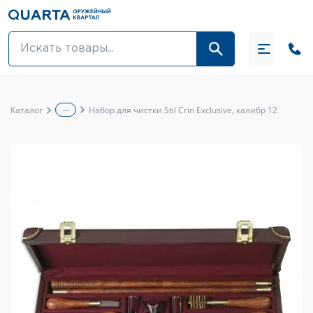
Оптовикам
Акции
...
Каталог
Набор для чистки Stil Crin Exclusive, калибр 12
Оптика и крепления
Оружие и патроны
Одежда
Средства для ухода за оружием
Тюнинг оружия и ЗИП
Обувь