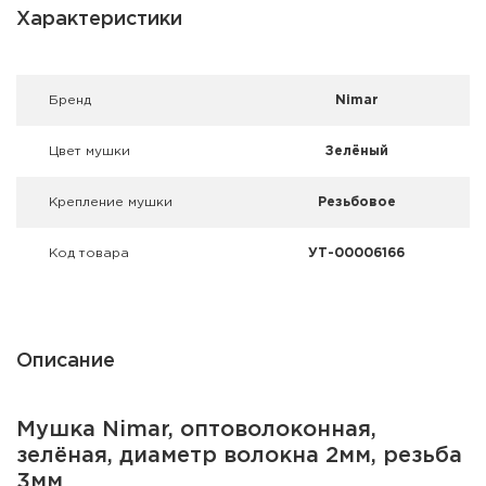
Фальшпатроны
Характеристики
Холодная пристрелка оружия
Брeнд
Nimar
Оружейные шкафы и сейфы
Цвет мушки
Зелёный
Чехлы и кейсы
Крепление мушки
Резьбовое
Релоадинг
Код товара
УТ-00006166
Сигнальные средства
Дартс
Описание
Аксессуары
Комплекты
Мушка Nimar, оптоволоконная,
зелёная, диаметр волокна 2мм, резьба
3мм