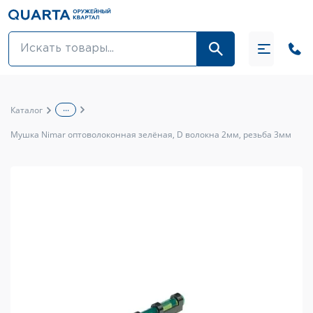
Оптовикам
Акции
...
Каталог
Оптика и крепления
Мушка Nimar оптоволоконная зелёная, D волокна 2мм, резьба 3мм
Оружие и патроны
Одежда
Средства для ухода за оружием
Тюнинг оружия и ЗИП
Обувь