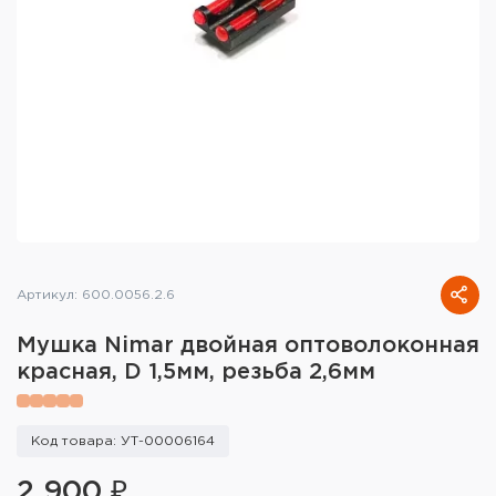
Тактическое снаряжение
Высокоточная стрельба
Спортивная стрельба
Пневматика
Развлекательная стрельба
Ножи
Артикул: 600.0056.2.6
Инструмент для заточки
Мушка Nimar двойная оптоволоконная
Кобуры и системы ношения
красная, D 1,5мм, резьба 2,6мм
Кейсы и ящики для патронов и
снаряжения
Код товара: УТ-00006164
Сумки и рюкзаки
2 900 ₽