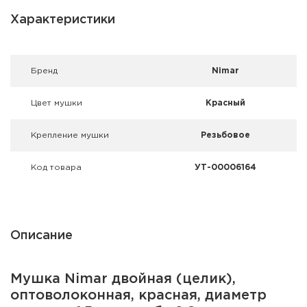
Фальшпатроны
Характеристики
Холодная пристрелка оружия
Оружейные шкафы и сейфы
Брeнд
Nimar
Чехлы и кейсы
Цвет мушки
Красный
Релоадинг
Крепление мушки
Резьбовое
Сигнальные средства
Код товара
УТ-00006164
Дартс
Аксессуары
Описание
Комплекты
Мушка Nimar двойная (целик),
оптоволоконная, красная, диаметр