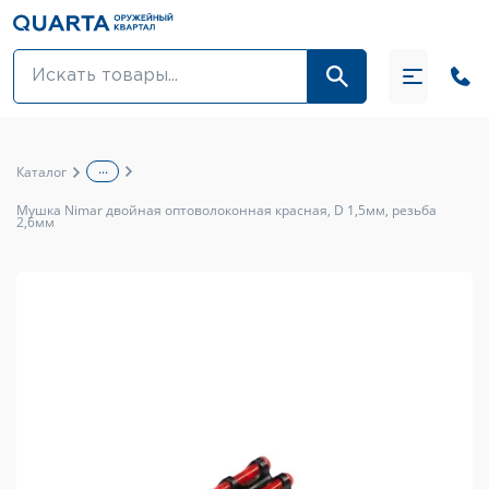
Оптовикам
Акции
...
Каталог
Оптика и крепления
Мушка Nimar двойная оптоволоконная красная, D 1,5мм, резьба
2,6мм
Оружие и патроны
Одежда
Средства для ухода за оружием
Тюнинг оружия и ЗИП
Обувь