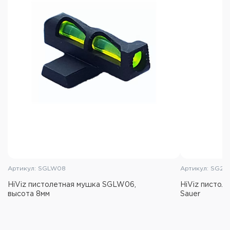
Артикул: SGLW08
Артикул: SG20
HiViz пистолетная мушка SGLW06,
HiViz пистол
высота 8мм
Sauer