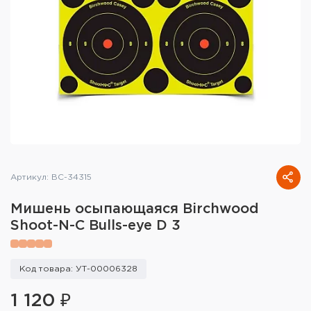
Тактическое снаряжение
Высокоточная стрельба
Спортивная стрельба
Пневматика
Развлекательная стрельба
Ножи
Артикул: BC-34315
Инструмент для заточки
Мишень осыпающаяся Birchwood
Shoot-N-C Bulls-eye D 3
Кобуры и системы ношения
Кейсы и ящики для патронов и
Код товара: УТ-00006328
снаряжения
1 120 ₽
Сумки и рюкзаки