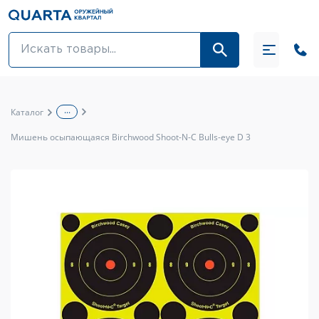
Оптовикам
Акции
...
Каталог
Оптика и крепления
Мишень осыпающаяся Birchwood Shoot-N-C Bulls-eye D 3
Оружие и патроны
Одежда
Средства для ухода за оружием
Тюнинг оружия и ЗИП
Обувь