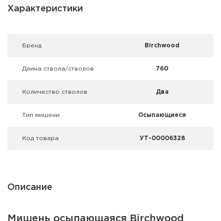
Фальшпатроны
Характеристики
Холодная пристрелка оружия
Брeнд
Birchwood
Оружейные шкафы и сейфы
Длина ствола/стволов
760
Чехлы и кейсы
Количество стволов
Два
Релоадинг
Тип мишени
Осыпающиеся
Сигнальные средства
Код товара
УТ-00006328
Дартс
Аксессуары
Комплекты
Описание
Мишень осыпающаяся Birchwood