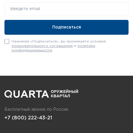
Перед использованием оружия наколите сухой
патч на вишер шомпола и пропустите через
ствол. Это позволит очистить ствол от
случайной грязи, пыли и пр.
Нажимая «Подписаться», вы принимаете условия
пользовательского соглашения
и
политики
конфиденциальности
Бесплатный звонок по России
+7 (800) 222-43-21