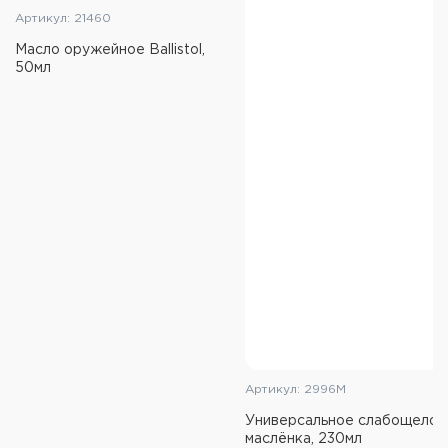
Артикул: 21460
Плёнкообразующий состав
Масло оружейное Ballistol,
Удаляет нагар, свинец и пороховые отложения
50мл
Бережно относится к металлу
Содержит в составе профессиональные
ингибиторы коррозии
Не горит
Не содержит аммиака
Безвредно для человека, не наносит вреда
экологии
Технические характеристики:
Температура эксплуатации: от -73 ˚C до 316 ˚C
Объём: 475 мл
Артикул: 2996М
Инструкция:
Универсальное слабощелоч
Разрядите оружие.
маслёнка, 230мл