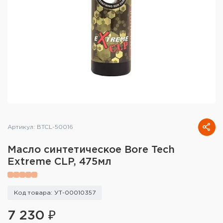
Тактическое снаряжение
Высокоточная стрельба
Спортивная стрельба
Пневматика
Развлекательная стрельба
Ножи
Артикул: BTCL-50016
Инструмент для заточки
Масло синтетическое Bore Tech
Extreme CLP, 475мл
Кобуры и системы ношения
Кейсы и ящики для патронов и
Код товара: УТ-00010357
снаряжения
7 230 ₽
Сумки и рюкзаки