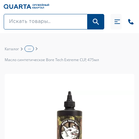
Оптовикам
Акции
...
Каталог
Оптика и крепления
Масло синтетическое Bore Tech Extreme CLP, 475мл
Оружие и патроны
Одежда
Средства для ухода за оружием
Тюнинг оружия и ЗИП
Обувь