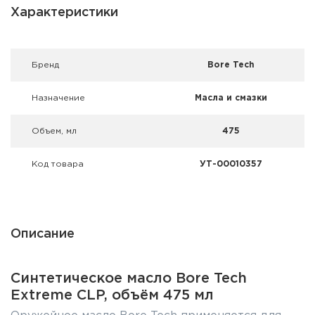
Фальшпатроны
Характеристики
Холодная пристрелка оружия
Брeнд
Bore Tech
Оружейные шкафы и сейфы
Назначение
Масла и смазки
Чехлы и кейсы
Объем, мл
475
Релоадинг
Код товара
УТ-00010357
Сигнальные средства
Дартс
Описание
Аксессуары
Комплекты
Синтетическое масло Bore Tech
Extreme CLP, объём 475 мл