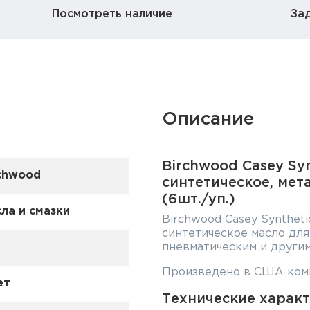
Посмотреть наличие
За
Описание
Birchwood Casey Syn
chwood
синтетическое, мет
(6шт./уп.)
ла и смазки
Birchwood Casey Syntheti
синтетическое масло для
пневматическим и други
Произведено в США комп
ет
Технические характ