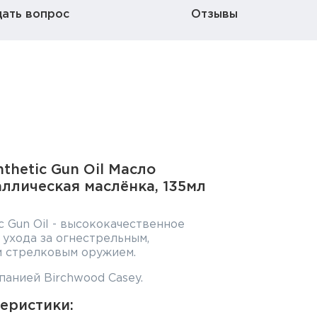
дать вопрос
Отзывы
thetic Gun Oil Масло
аллическая маслёнка, 135мл
c Gun Oil - высококачественное
 ухода за огнестрельным,
м стрелковым оружием.
анией Birchwood Casey.
еристики: