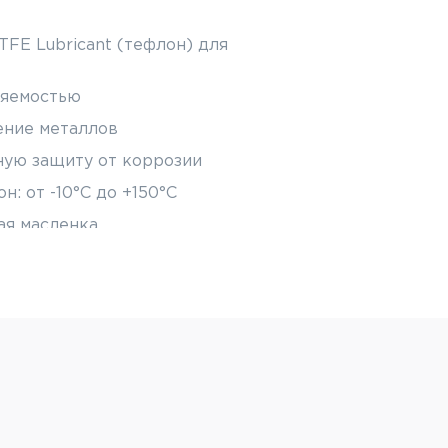
FE Lubricant (тефлон) для
ряемостью
ние металлов
ную защиту от коррозии
: от -10°C до +150°C
ая масленка