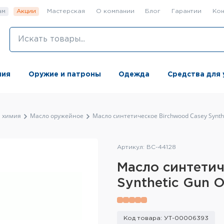
ам
Акции
Мастерская
О компании
Блог
Гарантии
Кон
ния
Оружие и патроны
Одежда
Средства для 
 химия
Масло оружейное
Масло синтетическое Birchwood Casey Synth
Артикул: BC-44128
Масло синтетич
Synthetic Gun O
Код товара: УТ-00006393