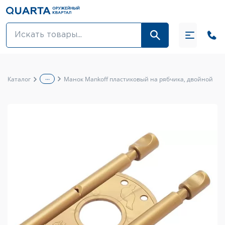
Оптовикам
Акции
...
Каталог
Манок Mankoff пластиковый на рябчика, двойной
Оптика и крепления
Оружие и патроны
Одежда
Средства для ухода за оружием
Тюнинг оружия и ЗИП
Обувь