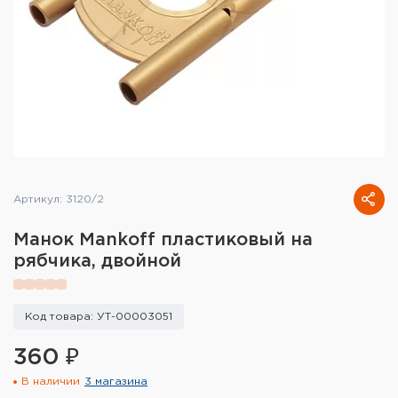
Тактическое снаряжение
Высокоточная стрельба
Спортивная стрельба
Пневматика
Развлекательная стрельба
Артикул: 3120/2
Ножи
Манок Mankoff пластиковый на
Инструмент для заточки
рябчика, двойной
Кобуры и системы ношения
Код товара: УТ-00003051
Кейсы и ящики для патронов и
снаряжения
360 ₽
В наличии
3 магазина
Сумки и рюкзаки