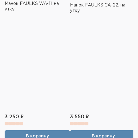
Манок FAULKS WA-11, на
Манок FAULKS СА-22, на
утку
утку
3 250 ₽
3 550 ₽
В корзину
В корзину