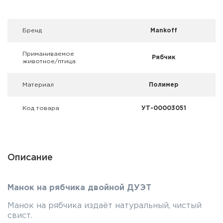
Фальшпатроны
Холодная пристрелка оружия
Брeнд
Mankoff
Оружейные шкафы и сейфы
Приманиваемое
Рябчик
животное/птица
Чехлы и кейсы
Материал
Полимер
Релоадинг
Код товара
УТ-00003051
Сигнальные средства
Дартс
Описание
Аксессуары
Манок на рябчика двойной ДУЭТ
Комплекты
Манок на рябчика издаёт натуральный, чистый
свист.