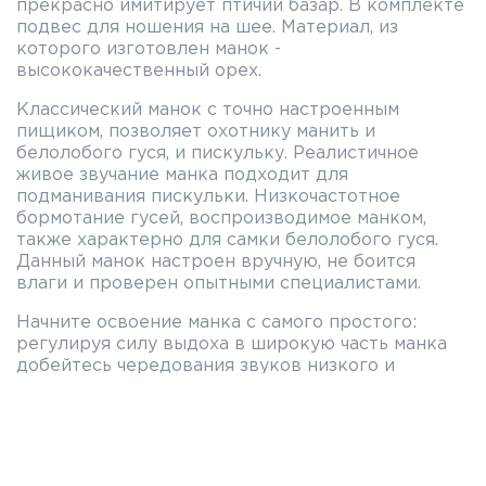
прекрасно имитирует птичий базар. В комплекте
подвес для ношения на шее. Материал, из
которого изготовлен манок -
высококачественный орех.
Классический манок с точно настроенным
пищиком, позволяет охотнику манить и
белолобого гуся, и пискульку. Реалистичное
живое звучание манка подходит для
подманивания пискульки. Низкочастотное
бормотание гусей, воспроизводимое манком,
также характерно для самки белолобого гуся.
Данный манок настроен вручную, не боится
влаги и проверен опытными специалистами.
Начните освоение манка с самого простого:
регулируя силу выдоха в широкую часть манка
добейтесь чередования звуков низкого и
высокого тона. Сильный, резкий выдох
обеспечивает звук высокого тона.
Артикул: SG-49L
Назначение: Белолобогы гусь, пискулька