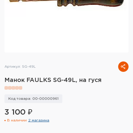
Тактическое снаряжение
Высокоточная стрельба
Спортивная стрельба
Пневматика
Развлекательная стрельба
Артикул: SG-49L
Ножи
Манок FAULKS SG-49L, на гуся
Инструмент для заточки
Кобуры и системы ношения
Код товара: 00-00000961
3 100 ₽
Кейсы и ящики для патронов и
снаряжения
В наличии
2 магазина
Сумки и рюкзаки