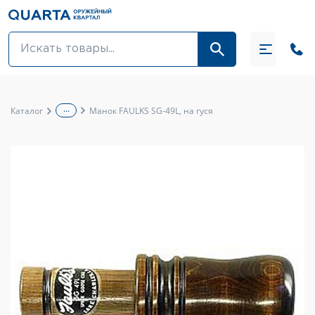
Оптовикам
Акции
...
Каталог
Манок FAULKS SG-49L, на гуся
Оптика и крепления
Оружие и патроны
Одежда
Средства для ухода за оружием
Тюнинг оружия и ЗИП
Обувь