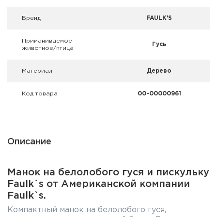
Фальшпатроны
Брeнд
FAULK'S
Холодная пристрелка оружия
Приманиваемое
Гусь
животное/птица
Оружейные шкафы и сейфы
Материал
Дерево
Чехлы и кейсы
Релоадинг
Код товара
00-00000961
Сигнальные средства
Дартс
Описание
Аксессуары
Манок на белолобого гуся и пискульку
Faulk`s от Американской компании
Комплекты
Faulk`s.
Компактный манок на белолобого гуся,