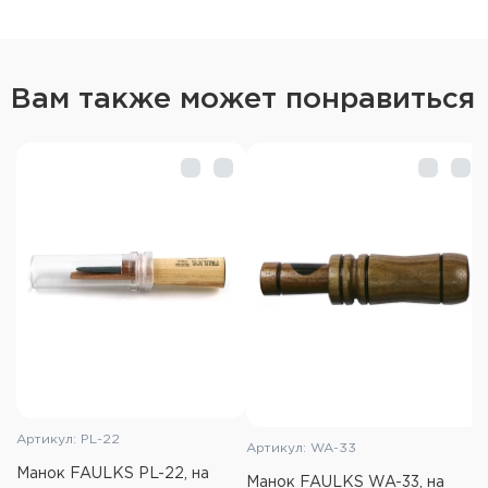
Материал манка: Орех
Упаковка: Блистер
Вам также может понравиться
Вес: 59 г.
Артикул: PL-22
Артикул: WA-33
Манок FAULKS PL-22, на
Манок FAULKS WA-33, на