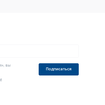
», вы
и