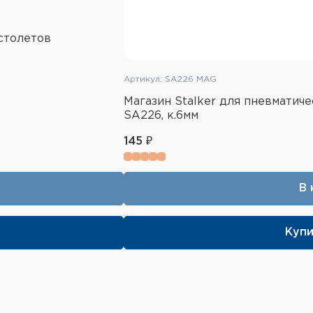
истолетов
Артикул: SA226 MAG
Магазин Stalker для пневматич
SA226, к.6мм
145 ₽
В 
Купи