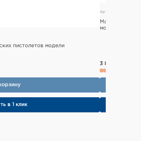
Артикул: ST-46016P
Магазин Stalke
модели STPT
еских пистолетов модели
3 890 ₽
корзину
ть в 1 клик