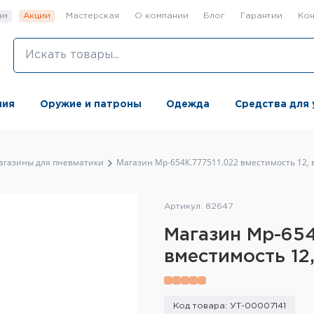
ам
Акции
Мастерская
О компании
Блог
Гарантии
Кон
ния
Оружие и патроны
Одежда
Средства для 
агазины для пневматики
Магазин Мр-654К.777511.022 вместимость 12, в
Артикул: 82647
Магазин Мр-654
вместимость 12,
Код товара: УТ-00007141