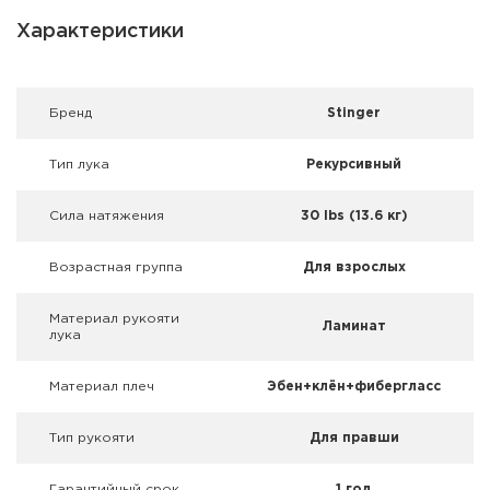
Фальшпатроны
Характеристики
Холодная пристрелка оружия
Оружейные шкафы и сейфы
Брeнд
Stinger
Чехлы и кейсы
Тип лука
Рекурсивный
Релоадинг
Сила натяжения
30 lbs (13.6 кг)
Сигнальные средства
Возрастная группа
Для взрослых
Дартс
Материал рукояти
Ламинат
лука
Аксессуары
Материал плеч
Эбен+клён+фибергласс
Комплекты
Тип рукояти
Для правши
Гарантийный срок
1 год