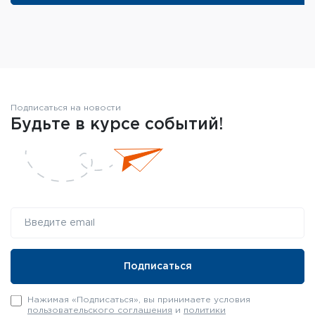
Рукоятка
Плечи – 2 шт
Тетива
Винты с шайбами – 2 шт
Шестигранник
Подписаться на новости
Будьте в курсе событий!
Шерстяная полочка
Руководство по эксплуатации
Информационный вкладыш
Нажимая «Подписаться», вы принимаете условия
пользовательского соглашения
и
политики