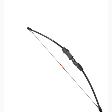
Благодаря разборной конструкции лук не
занимает много места при хранении и перевозке.
В прилагаемом руководстве по эксплуатации
подробно и с иллюстрациями описан процесс
сборки лука. Вам не потребуются никакие
дополнительные инструменты, только
шестигранник, идущий в комплекте.
Стрельба из лука — это увлекательный и
захватывающий вид досуга, который может
принести массу положительных эмоций и
оказывать благотворное влияние на здоровье.
Рекурсивный лук Stinger Huron — это отличный
инструмент для традиционной или
развлекательной стрельбы, обладающий
хорошей мощностью и точностью.
Характеристики Stinger Huron:
Длина лука: 60 дюймов (152,4 см)
Мощность (усилие натяжения): 30 фунтов (13,6
кг)