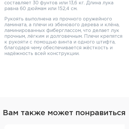
составляет 30 фунтов или 13,6 кг. Длина лука
равна 60 дюймам или 152,4 см.
Рукоять выполнена из прочного оружейного
ламината, а плечи из эбенового дерева и клёна,
ламинированных фиберглассом, что делает лук
прочным, лёгким и долговечным. Плечи крепятся
к рукояти с помощью винта и одного штифта,
благодаря чему обеспечивается жёсткость и
надёжность всей конструкции.
В комплектацию лука входит шерстяная полочка,
предназначенная для защиты рукояти от
царапин, а также для обеспечения более
плавного вылета стрелы. Размеры полочки
составляют 3,5х4 см. Полочка клеится на рукоять
с помощью клеевой основы.
Для рекурсивного лука Stinger Huron
рекомендуется использовать стрелы,
Вам также может понравиться
соответствующие его мощности и длине.
Стрелы должны иметь массу не менее 150 гран
(10 грамм) и длину не менее 28 дюймов (71 см).