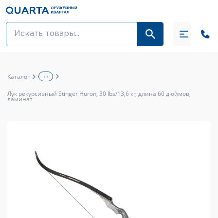
Оптовикам
Акции
...
Каталог
Оптика и крепления
Лук рекурсивный Stinger Huron, 30 lbs/13,6 кг, длина 60 дюймов,
ламинат
Оружие и патроны
Одежда
Средства для ухода за оружием
Тюнинг оружия и ЗИП
Обувь