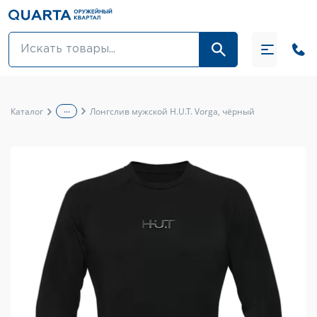
Оптовикам
Акции
...
Каталог
Лонгслив мужской H.U.T. Vorga, чёрный
Оптика и крепления
Оружие и патроны
Одежда
Средства для ухода за оружием
Тюнинг оружия и ЗИП
Обувь