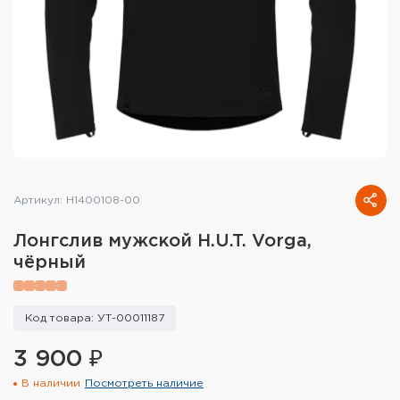
Тактическое снаряжение
Высокоточная стрельба
Спортивная стрельба
Пневматика
Развлекательная стрельба
Артикул: H1400108-00
Ножи
Лонгслив мужской H.U.T. Vorga,
Инструмент для заточки
чёрный
Кобуры и системы ношения
Код товара: УТ-00011187
Кейсы и ящики для патронов и
снаряжения
3 900 ₽
В наличии
Посмотреть наличие
Сумки и рюкзаки