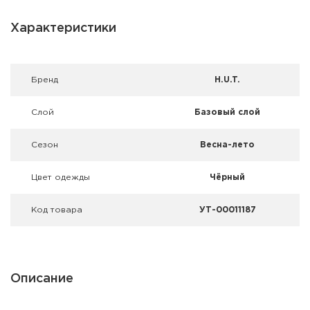
Фальшпатроны
Характеристики
Холодная пристрелка оружия
Оружейные шкафы и сейфы
Брeнд
H.U.T.
Чехлы и кейсы
Слой
Базовый слой
Релоадинг
Сезон
Весна-лето
Сигнальные средства
Цвет одежды
Чёрный
Дартс
Код товара
УТ-00011187
Аксессуары
Комплекты
Описание