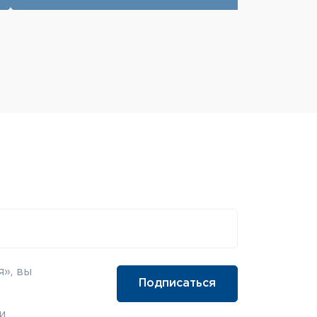
», вы
и