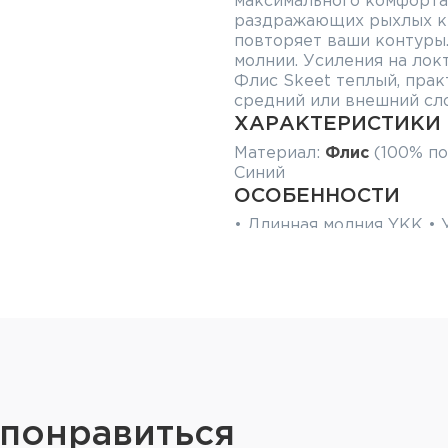
максимального комфорта.
раздражающих рыхлых кра
повторяет ваши контуры
молнии. Усиления на лок
Флис Skeet теплый, прак
средний или внешний сло
ХАРАКТЕРИСТИКИ
Материал:
Флис
(100% по
Синий
ОСОБЕННОСТИ
• Длинная молния YKK • 
Усиленные плечи и локти
Передние карманы на мо
 понравиться