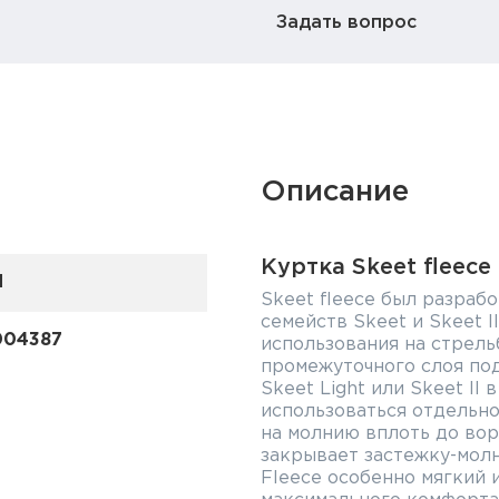
Задать вопрос
Описание
Куртка Skeet fleece
d
Skeet fleece был разраб
семейств Skeet и Skeet l
004387
использования на стрель
промежуточного слоя под
Skeet Light или Skeet ll
использоваться отдельно
на молнию вплоть до вор
закрывает застежку-молн
Fleece особенно мягкий