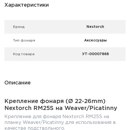
Фальшпатроны
Характеристики
Холодная пристрелка оружия
Брeнд
Nextorch
Оружейные шкафы и сейфы
Тип фонаря
Аксессуары
Чехлы и кейсы
Код товара
УТ-00007868
Релоадинг
Сигнальные средства
Описание
Дартс
Аксессуары
Крепление фонаря (Ø 22-26mm)
Nextorch RM25S на Weaver/Picatinny
Комплекты
Крепление для фонаря Nextorch RM25S на
планку Weaver/Picatinny для использования в
качестве подствольного.