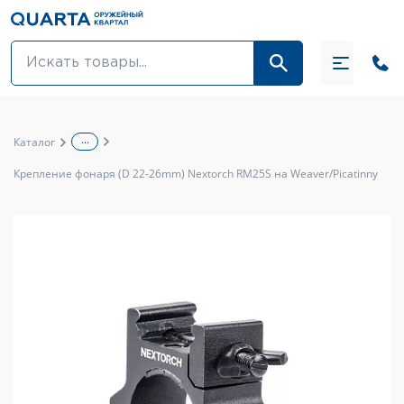
Оптовикам
Акции
...
Каталог
Оптика и крепления
Крепление фонаря (D 22-26mm) Nextorch RM25S на Weaver/Picatinny
Оружие и патроны
Одежда
Средства для ухода за оружием
Тюнинг оружия и ЗИП
Обувь