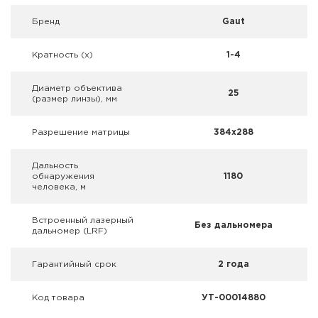
Фальшпатроны
Брeнд
Gaut
Холодная пристрелка оружия
Кратность (х)
1-4
Оружейные шкафы и сейфы
Диаметр объектива
25
(размер линзы), мм
Чехлы и кейсы
Разрешение матрицы
384x288
Релоадинг
Дальность
Сигнальные средства
обнаружения
1180
человека, м
Дартс
Встроенный лазерный
Без дальномера
дальномер (LRF)
Аксессуары
Гарантийный срок
2 года
Комплекты
Код товара
УТ-00014880