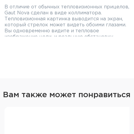
В отличие от обычных тепловизионных прицелов,
Gaut Nova сделан в виде коллиматора.
Тепловизионная картинка выводится на экран,
который стрелок может видеть обоими глазами.
Вы одновременно видите и тепловое
изображение цели, и реальную обстановку
вокруг неё. Это решающее преимущество при
загонной охоте, поиске подранков по тепловому
следу и скоростной работе на дистанциях до
300 метров — никакого туннельного эффекта,
только полный визуальный контроль.
Прицельные сетки Gaut Nova >>>
Высокочувствительная матрица
Вам также может понравиться
Сердце прибора — неохлаждаемый сенсор VOx с
разрешением 384х288 и размером пикселей 12
μm. По сравнению с моделями начального
уровня, увеличенное почти вдвое количество
чувствительных элементов даёт принципиально
более чёткую, насыщенную деталями картинку.