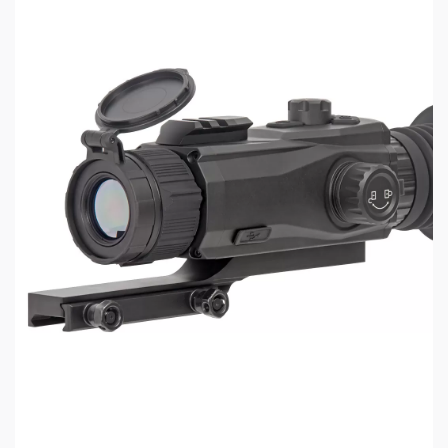
Термочувствительность ≤ 20 mK позволяет
выхватывать из фона зверя, затаившегося в
чаще, и различать остывающий след подранка на
снегу или холодной земле.
Естественный обзор с базовым увеличением 1х
Начальная кратность 1х и широкое угловое поле
зрения 10,6°х7,9° сохраняют обзор таким же
привычным, как и невооружённым глазом. При
необходимости детализировать картинку
подключается цифровой зум с шагом до 4х.
Этого запаса хватает для точной идентификации
и уверенного выстрела на средней дистанции
без потери контроля над окружающей
обстановкой.
AMOLED дисплей диагональю 2,4 дюйма
Дисплей оснащён контрастной AMOLED-
матрицей разрешением 600х450 пикселей.
Благодаря самостоятельному свечению каждого
пикселя чёрный цвет остаётся по-настоящему
глубоким, без паразитной засветки. Частота
кадров 50 Гц обеспечивает плавное
сопровождение резко маневрирующей цели —