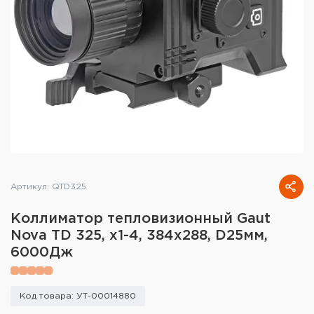
Тактическое снаряжение
Высокоточная стрельба
Спортивная стрельба
Пневматика
Развлекательная стрельба
Ножи
Артикул: QTD325
Инструмент для заточки
Коллиматор тепловизионный Gaut
Кобуры и системы ношения
Nova TD 325, x1-4, 384х288, D25мм,
6000Дж
Кейсы и ящики для патронов и
снаряжения
Код товара: УТ-00014880
Сумки и рюкзаки