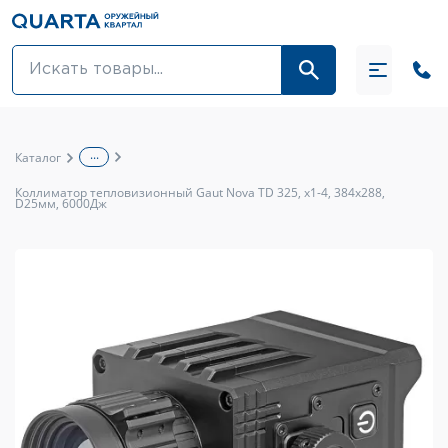
Оптовикам
Акции
...
Каталог
Оптика и крепления
Коллиматор тепловизионный Gaut Nova TD 325, x1-4, 384х288,
D25мм, 6000Дж
Оружие и патроны
Одежда
Средства для ухода за оружием
Тюнинг оружия и ЗИП
Обувь