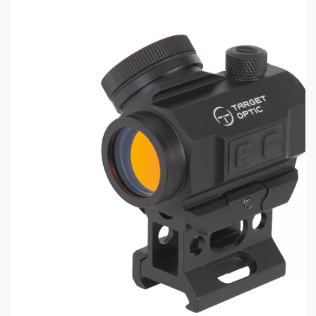
крышках, которые закрывают механизмы ввода
поправок.
Коллиматор выдерживает ударную нагрузку до
650 g, что позволяет устанавливать его на
карабины таких популярных калибров как .223
Rem, 5,45х39, .308 Win, 30-06 Sprg и 7,62x54. Это
делает его поистине универсальным. Также
прицел без каких-либо повреждений
выдерживает отдачу гладкоствольных ружей 12-
го калибра.
Коллиматор поставляется в прочном
пластиковом кейсе. В комплекте идут резиновые
крышки типа «Бикини», которые надёжно
защищают объектив и окуляр, когда коллиматор
не используется.
Коллиматорые прицелы Таргет Оптик — это
надёжное и удобное решение для повышения
точности стрельбы. Широкий выбор моделей
позволяет подобрать подходящий вариант под
любые задачи — от динамической стрельбы до