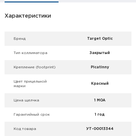
Фальшпатроны
Характеристики
Холодная пристрелка оружия
Оружейные шкафы и сейфы
Брeнд
Target Optic
Чехлы и кейсы
Тип коллиматора
Закрытый
Релоадинг
Крепление (footprint)
Picatinny
Сигнальные средства
Цвет прицельной
Красный
марки
Дартс
Цена щелчка
1 MOA
Аксессуары
Комплекты
Гарантийный срок
1 год
Код товара
УТ-00013344