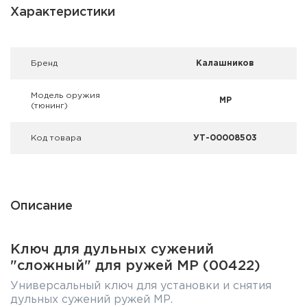
Фальшпатроны
Характеристики
Холодная пристрелка оружия
Брeнд
Калашников
Оружейные шкафы и сейфы
Модель оружия
МР
Чехлы и кейсы
(тюнинг)
Релоадинг
Код товара
УТ-00008503
Сигнальные средства
Дартс
Описание
Аксессуары
Ключ для дульных сужений
Комплекты
"сложный" для ружей MP (00422)
Универсальный ключ для установки и снятия
дульных сужений ружей МР.