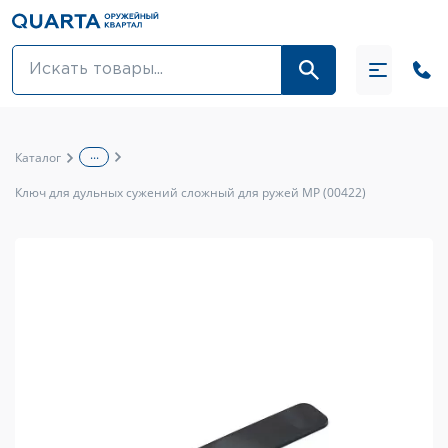
Оптовикам
Акции
...
Каталог
Оптика и крепления
Ключ для дульных сужений сложный для ружей MP (00422)
Оружие и патроны
Одежда
Средства для ухода за оружием
Тюнинг оружия и ЗИП
Обувь