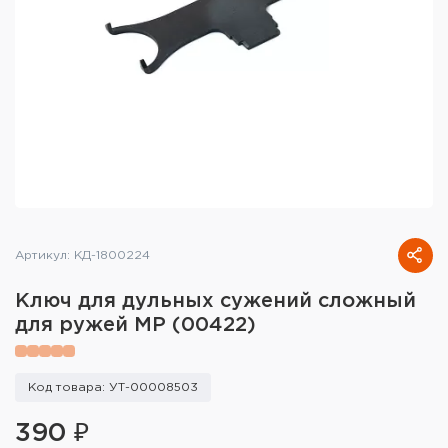
Тактическое снаряжение
Высокоточная стрельба
Спортивная стрельба
Пневматика
Развлекательная стрельба
Ножи
Артикул: КД-1800224
Инструмент для заточки
Ключ для дульных сужений сложный
для ружей MP (00422)
Кобуры и системы ношения
Кейсы и ящики для патронов и
Код товара: УТ-00008503
снаряжения
390 ₽
Сумки и рюкзаки