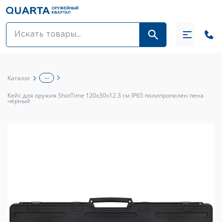
Оптовикам
Акции
...
Каталог
Оптика и крепления
Кейс для оружия ShotTime 120x30x12.3 см IP65 полипропилен пена
чёрный
Оружие и патроны
Одежда
Средства для ухода за оружием
Тюнинг оружия и ЗИП
Обувь