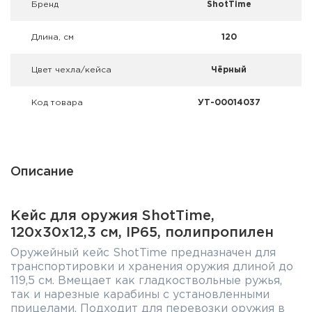
Брeнд
ShotTime
Фальшпатроны
Длина, см
120
Холодная пристрелка оружия
Цвет чехла/кейса
Чёрный
Оружейные шкафы и сейфы
Чехлы и кейсы
Код товара
УТ-00014037
Релоадинг
Сигнальные средства
Описание
Дартс
Кейс для оружия ShotTime,
120x30x12,3 см, IP65, полипропилен
Аксессуары
Оружейный кейс ShotTime предназначен для
Комплекты
транспортировки и хранения оружия длиной до
119,5 см. Вмещает как гладкоствольные ружья,
так и нарезные карабины с установленными
прицелами. Подходит для перевозки оружия в