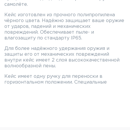
самолёте.
Кейс изготовлен из прочного полипропилена
чёрного цвета. Надёжно защищает ваше оружие
от ударов, падений и механических
повреждений. Обеспечивает пыле- и
влагозащиту по стандарту IP65.
Для более надёжного удержания оружия и
защиты его от механических повреждений
внутри кейс имеет 2 слоя высококачественной
волнообразной пены.
Кейс имеет одну ручку для переноски в
горизонтальном положении. Специальные
выступы на дне и крышке позволяют ставить
кейсы друг на друга (штабелируемая
конструкция) в багажнике авто или в оружейной
комнате.
Кейс ШотТайм закрывается на 4 прочных
усовершенствованных замка-защёлки. В корпусе
имеются 4 отверстия для навесных замков или