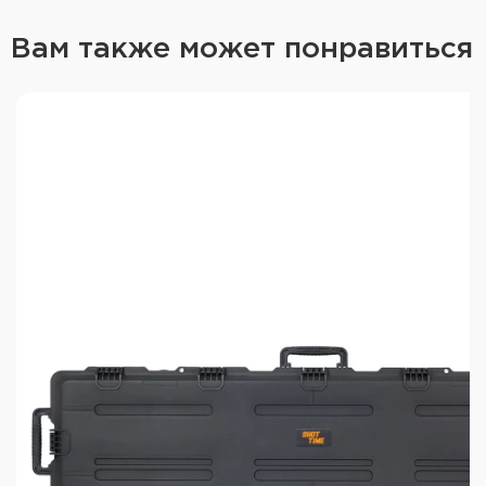
опломбирования. Шарнирные петли изготовлены
в едином корпусе с кейсом.
Вам также может понравиться
Преимущества кейса для оружия
ShotTime:
Лёгкий и прочный
2 слоя пены
Усовершенствованные замки
Удобная ручка для переноски
Водо- и пыленепроницаемость по стандарту
IP65
Штабелируемая конструкция
4 отверстия для навесных замков или
опломбирования
Характеристики оружейного кейса
ShotTime:
Внутренние размеры: 1195x293x100 мм