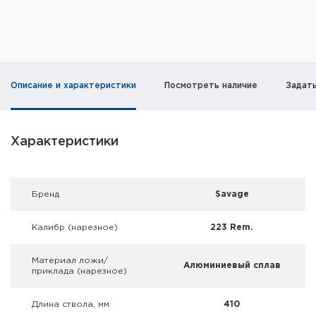
Фальшпатроны
Холодная пристрелка оружия
Оружейные шкафы и сейфы
Описание и характеристики
Посмотреть наличие
Задат
Чехлы и кейсы
Релоадинг
Характеристики
Сигнальные средства
Брeнд
Savage
Дартс
Калибр (нарезное)
223 Rem.
Аксессуары
Материал ложи/
Алюминиевый сплав
Комплекты
приклада (нарезное)
Длина ствола, мм
410