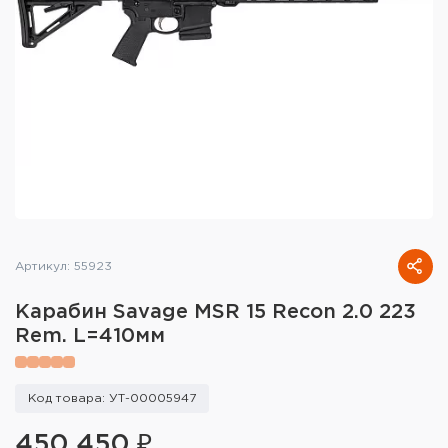
Тактическое снаряжение
Высокоточная стрельба
Спортивная стрельба
Пневматика
Развлекательная стрельба
Ножи
Артикул: 55923
Инструмент для заточки
Карабин Savage MSR 15 Recon 2.0 223
Кобуры и системы ношения
Rem. L=410мм
Кейсы и ящики для патронов и
снаряжения
Код товара: УТ-00005947
Сумки и рюкзаки
450 450 ₽