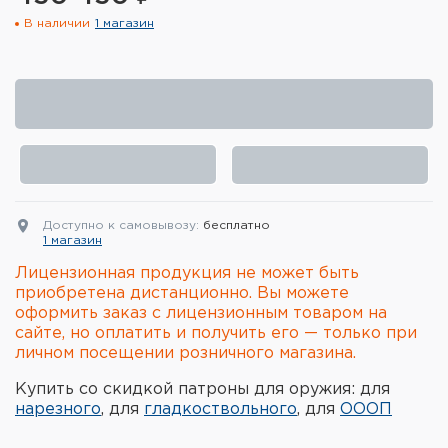
В наличии
1 магазин
Элементы питания и зарядные
устройства
Охотничье снаряжение
Ремни, патронташи и подсумки
Фонари и ЛЦУ
Доступно к самовывозу:
бесплатно
Туристическое снаряжение
1 магазин
Лицензионная продукция не может быть
Инструменты
приобретена дистанционно. Вы можете
оформить заказ с лицензионным товаром на
Опоры и станки для оружия
сайте, но оплатить и получить его — только при
личном посещении розничного магазина.
Термосы, термосумки, бутылки
Купить со скидкой патроны для оружия: для
нарезного
, для
гладкоствольного
, для
ОООП
Мишени