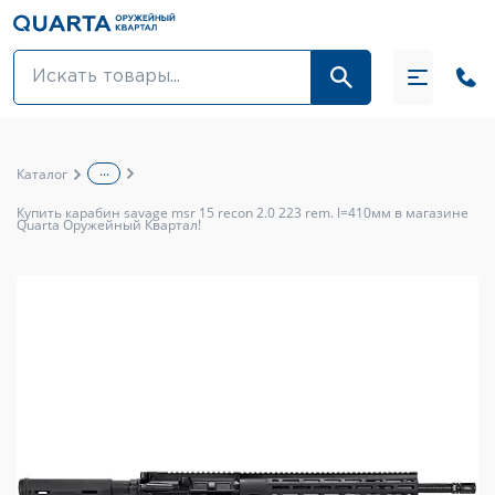
Оптовикам
Акции
...
Каталог
Оптика и крепления
Купить карабин savage msr 15 recon 2.0 223 rem. l=410мм в магазине
Quarta Оружейный Квартал!
Оружие и патроны
Одежда
Средства для ухода за оружием
Тюнинг оружия и ЗИП
Обувь