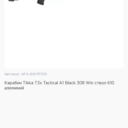
Материал приклада: пластик
Цвет: чёрный
Масса: 3.31 кг
Артикул: AFXJ5617117121
Карабин Tikka T3x Tactical A1 Black 308 Win ствол 610
алюминий