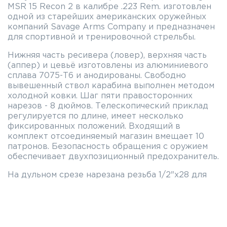
MSR 15 Recon 2 в калибре .223 Rem. изготовлен
одной из старейших американских оружейных
компаний Savage Arms Company и предназначен
для спортивной и тренировочной стрельбы.
Нижняя часть ресивера (ловер), верхняя часть
(аппер) и цевьё изготовлены из алюминиевого
сплава 7075-T6 и анодированы. Свободно
вывешенный ствол карабина выполнен методом
холодной ковки. Шаг пяти правосторонних
нарезов - 8 дюймов. Телескопический приклад
регулируется по длине, имеет несколько
фиксированных положений. Входящий в
комплект отсоединяемый магазин вмещает 10
патронов. Безопасность обращения с оружием
обеспечивает двухпозиционный предохранитель.
На дульном срезе нарезана резьба 1/2"х28 для
установки ДТК и пламегасителей. На карабине
уже установлен эффективный фирменный
пламегаситель А2. Карабин не имеет
механических прицельных приспособлений. Для
крепления различных прицелов имеются две