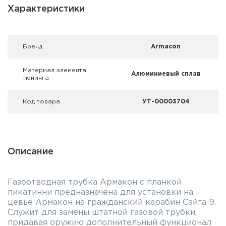
Фальшпатроны
Характеристики
Холодная пристрелка оружия
Брeнд
Armacon
Оружейные шкафы и сейфы
Материал элемента
Алюминиевый сплав
Чехлы и кейсы
тюнинга
Релоадинг
Код товара
УТ-00003704
Сигнальные средства
Дартс
Описание
Аксессуары
Газоотводная трубка Армакон с планкой
Комплекты
пикатинни предназначена для установки на
цевьё Армакон на гражданский карабин Сайга-9.
Служит для замены штатной газовой трубки,
придавая оружию дополнительный функционал