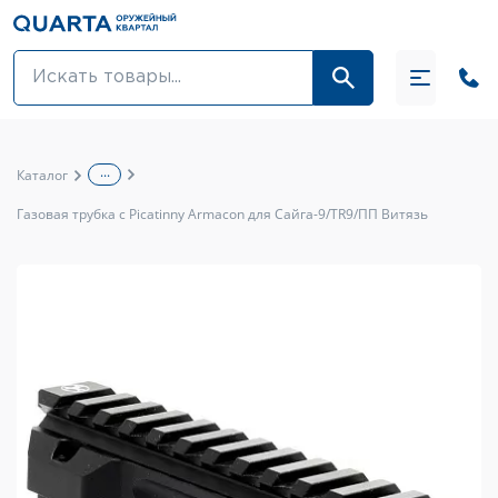
Оптовикам
Акции
...
Каталог
Оптика и крепления
Газовая трубка с Picatinny Armacon для Сайга-9/TR9/ПП Витязь
Оружие и патроны
Одежда
Средства для ухода за оружием
Тюнинг оружия и ЗИП
Обувь