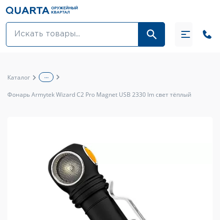
Оптовикам
Акции
...
Каталог
Оптика и крепления
Фонарь Armytek Wizard C2 Pro Magnet USB 2330 lm свет тёплый
Оружие и патроны
Одежда
Средства для ухода за оружием
Тюнинг оружия и ЗИП
Обувь