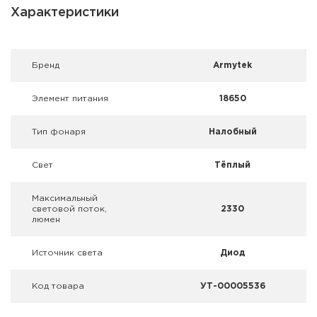
Фальшпатроны
Характеристики
Холодная пристрелка оружия
Брeнд
Armytek
Оружейные шкафы и сейфы
Элемент питания
18650
Чехлы и кейсы
Тип фонаря
Налобный
Релоадинг
Свет
Тёплый
Сигнальные средства
Максимальный
Дартс
световой поток,
2330
люмен
Аксессуары
Источник света
Диод
Комплекты
Код товара
УТ-00005536