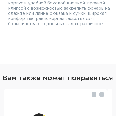
корпусе, удобной боковой кнопкой, прочной
клипсой с возможностью закрепить фонарь на
одежде или лямке рюкзака и сумки, широкая
комфортная равномерная засветка для
большинства ежедневных задач, различные
режимы яркости с памятью последнего
использованного;
велофонарь с креплением на руль в комплекте
обеспечит безопасность и отличную видимость
при движении ночью. Широкое, комфортное
световое пятно отлично освещает дорогу,
возможно, лучше, чем специализированные
велофонари;
профессиональное использование: форм-
Вам также может понравиться
фактор Armytek Wizard полюбился
автомеханикам — встроенный магнит на торце
позволяет закрепить фонарь на любой
металлической поверхности, освещая область
работы перед собой, отлично работает в
качестве налобного при выполнении
ремонтных работ любой сложности.