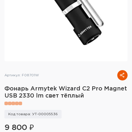
Тактическое снаряжение
Высокоточная стрельба
Спортивная стрельба
Пневматика
Развлекательная стрельба
Ножи
Артикул: F08701W
Инструмент для заточки
Фонарь Armytek Wizard C2 Pro Magnet
USB 2330 lm свет тёплый
Кобуры и системы ношения
Кейсы и ящики для патронов и
Код товара: УТ-00005536
снаряжения
9 800 ₽
Сумки и рюкзаки