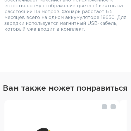
обеспечивает максимально приближенное к
естественному отображение цвета объектов на
расстоянии 113 метров. Фонарь работает 6.5
месяцев всего на одном аккумуляторе 18650. Для
зарядки используется магнитный USB-кабель,
который уже входит в комплект.
Благодаря расширенной комплектации с
налобным креплением, клипсой, магнитом в
задней крышке и велокреплением ABM-01
многофункциональный фонарь 3 в 1 подходит
для активного отдыха, занятий спортом, рыбалки,
охоты, обслуживания авто и сервиса. Wizard C2
Pro Nichia совместим с креплением на каску
AHM-02 и может быть использован в качестве
основного источника света для строительных
Вам также может понравиться
работ.