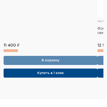
Артик
Фона
свет
11 400 ₽
12 5
В корзину
Купить в 1 клик