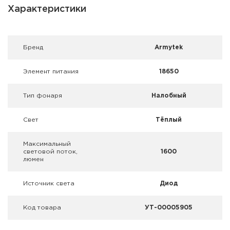
Фальшпатроны
Характеристики
Холодная пристрелка оружия
Брeнд
Armytek
Оружейные шкафы и сейфы
Элемент питания
18650
Чехлы и кейсы
Тип фонаря
Налобный
Релоадинг
Свет
Тёплый
Сигнальные средства
Максимальный
Дартс
световой поток,
1600
люмен
Аксессуары
Источник света
Диод
Комплекты
Код товара
УТ-00005905