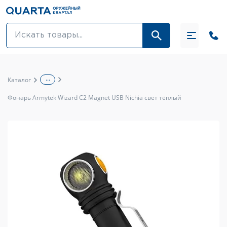
Оптовикам
Акции
...
Каталог
Оптика и крепления
Фонарь Armytek Wizard C2 Magnet USB Nichia свет тёплый
Оружие и патроны
Одежда
Средства для ухода за оружием
Тюнинг оружия и ЗИП
Обувь