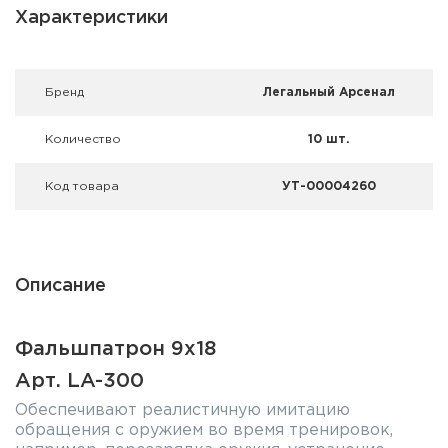
Фальшпатроны
Характеристики
Холодная пристрелка оружия
Брeнд
Легальный Арсенал
Оружейные шкафы и сейфы
Количество
10 шт.
Чехлы и кейсы
Код товара
УТ-00004260
Релоадинг
Сигнальные средства
Описание
Дартс
Аксессуары
Фальшпатрон 9х18
Комплекты
Арт. LA-300
Обеспечивают реалистичную имитацию
обращения с оружием во время тренировок,