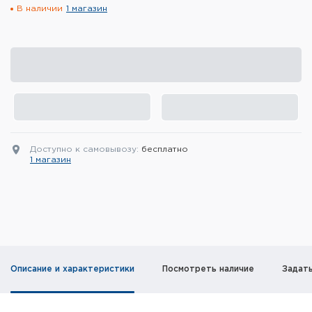
В наличии
1 магазин
Элементы питания и зарядные
устройства
Охотничье снаряжение
Ремни, патронташи и подсумки
Фонари и ЛЦУ
Доступно к самовывозу:
бесплатно
Туристическое снаряжение
1 магазин
Инструменты
Опоры и станки для оружия
Термосы, термосумки, бутылки
Описание и характеристики
Посмотреть наличие
Задат
Мишени