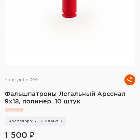
Тактическое снаряжение
Высокоточная стрельба
Спортивная стрельба
Пневматика
Развлекательная стрельба
Ножи
Артикул: LA-300
Инструмент для заточки
Фальшпатроны Легальный Арсенал
9x18, полимер, 10 штук
Кобуры и системы ношения
Кейсы и ящики для патронов и
Код товара: УТ-00004260
снаряжения
1 500 ₽
Сумки и рюкзаки