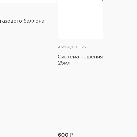
газового баллона
Артикул: СН25
Система ношения газового бал
25мл
600 ₽