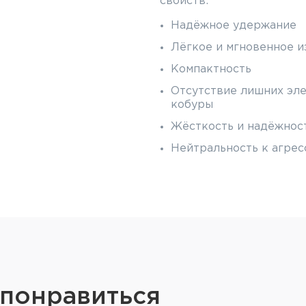
свойств:
Надёжное удержание
Лёгкое и мгновенное и
Компактность
Отсутствие лишних эле
кобуры
Жёсткость и надёжнос
Нейтральность к агре
Возможность применят
Совместимость с разли
Molle
Возможность использо
(паракорд, клипса, кар
Некоторые модели могу
чистки)
 понравиться