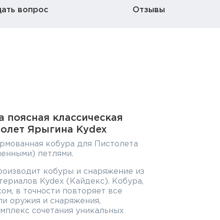
дать вопрос
Отзывы
а поясная классическая
толет Ярыгина Kydex
ормованная кобура для Пистолета
менными) петлями.
роизводит кобуры и снаряжение из
ериалов Kydex (Кайдекс). Кобура,
м, в точности повторяет все
ли оружия и снаряжения,
омплекс сочетания уникальных