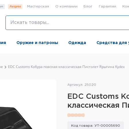
ам
Акции
Мастерская
О компании
Блог
Гарантии
Кон
ния
Оружие и патроны
Одежда
Средства для 
ые
EDC Customs Кобура поясная классическая Пистолет Ярыгина Kydex
Артикул: 25020
EDC Customs К
классическая П
Код товара: УТ-00005690