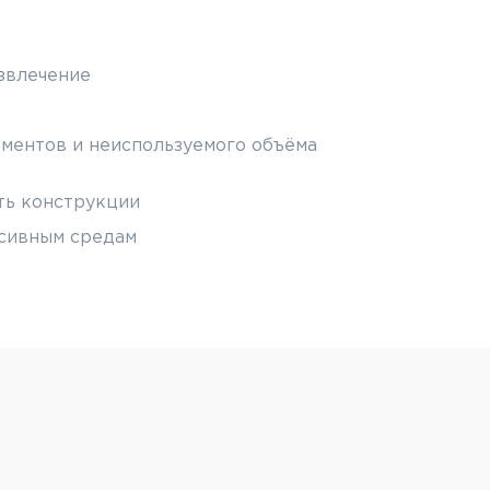
звлечение
ментов и неиспользуемого объёма
ть конструкции
ссивным средам
ь нестандартные решения
чными креплениями и системой
вания дополнительных аксессуаров
абин)
т быть разборными (полезно для их