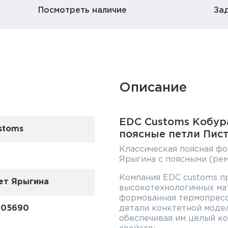
Посмотреть наличие
За
Описание
EDC Customs Кобур
stoms
поясные петли Пис
Классическая поясная ф
Ярыгина с поясными (ре
Компания EDС customs п
ет Ярыгина
высокотехнологичных мат
формованная термопрессо
005690
детали конктетной моде
обеспечивая им целый к