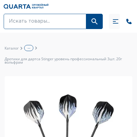
Оптовикам
Акции
...
Каталог
Оптика и крепления
Дротики для дартса Stinger уровень профессиональный 3шт. 20г
вольфрам
Оружие и патроны
Одежда
Средства для ухода за оружием
Тюнинг оружия и ЗИП
Обувь