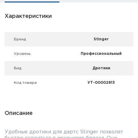
Фальшпатроны
Характеристики
Холодная пристрелка оружия
Оружейные шкафы и сейфы
Брeнд
Stinger
Чехлы и кейсы
Уровень
Профессиональный
Релоадинг
Вид
Дротики
Сигнальные средства
Код товара
УТ-00002813
Дартс
Аксессуары
Описание
Комплекты
Удобные дротики для дартс Stinger позволят