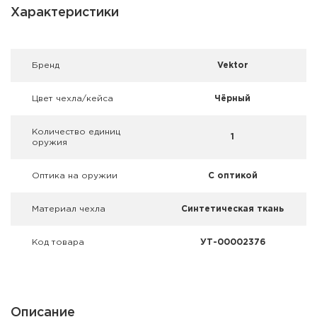
Фальшпатроны
Характеристики
Холодная пристрелка оружия
Брeнд
Vektor
Оружейные шкафы и сейфы
Цвет чехла/кейса
Чёрный
Чехлы и кейсы
Количество единиц
Релоадинг
1
оружия
Сигнальные средства
Оптика на оружии
С оптикой
Дартс
Материал чехла
Синтетическая ткань
Аксессуары
Код товара
УТ-00002376
Комплекты
Описание