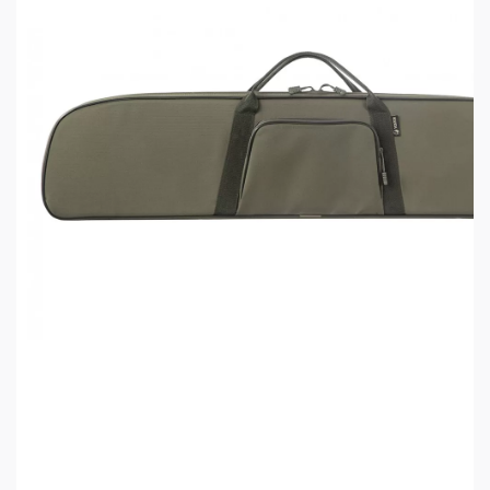
оборудование и материалы, в цехах работают
увлечённые и квалифицированные специалисты.
Компания постоянно развивается и растёт.
Продукцию компании знают и ценят по всей
России и за её пределами.
Характеристики:
Внешние размеры чехла (ДхВхТ): 119х26х6 см
Длина оружия: до 115