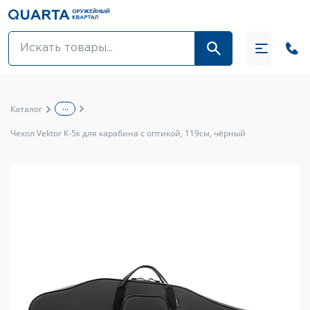
Оптовикам
Акции
...
Каталог
Оптика и крепления
Чехол Vektor К-5к для карабина с оптикой, 119см, чёрный
Оружие и патроны
Одежда
Средства для ухода за оружием
Тюнинг оружия и ЗИП
Обувь