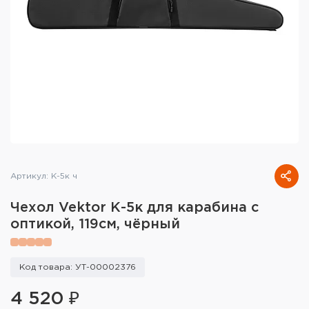
Тактическое снаряжение
Высокоточная стрельба
Спортивная стрельба
Пневматика
Развлекательная стрельба
Ножи
Артикул: К-5к ч
Инструмент для заточки
Чехол Vektor К-5к для карабина с
оптикой, 119см, чёрный
Кобуры и системы ношения
Кейсы и ящики для патронов и
Код товара: УТ-00002376
снаряжения
4 520 ₽
Сумки и рюкзаки