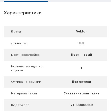
Фальшпатроны
Характеристики
Холодная пристрелка оружия
Оружейные шкафы и сейфы
Брeнд
Vektor
Чехлы и кейсы
Длина, см
101
Релоадинг
Цвет чехла/кейса
Коричневый
Сигнальные средства
Количество единиц
1
оружия
Дартс
Оптика на оружии
Без оптики
Аксессуары
Комплекты
Материал чехла
Синтетическая ткань
Код товара
УТ-00000159