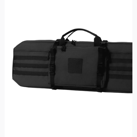
защищают оружие от царапин и других
механических повреждений. Закрывается
основное отделение на молнию с двумя замками.
В основном отделении внутри расположены два
накладных кармана из флока, которые
закрываются на «липучку». Снаружи есть карман
для полезных мелочей, который закрывается на
молнию с одним замком. Также на чехле имеется
специальная петля, которую удобно
использовать при хранении чехла, подвешивая
его.
Внешние размеры чехла (ДхВхТ): 101х22х6 см