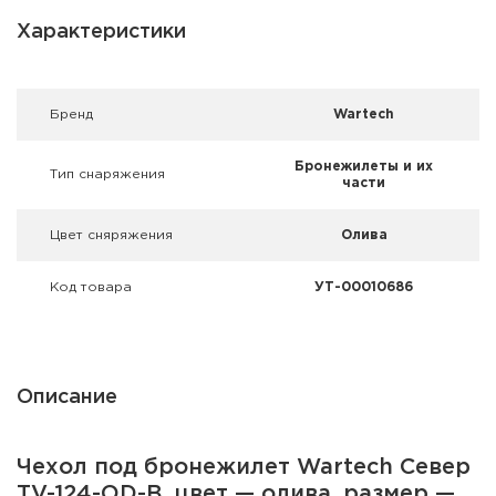
Фальшпатроны
Характеристики
Холодная пристрелка оружия
Оружейные шкафы и сейфы
Брeнд
Wartech
Чехлы и кейсы
Бронежилеты и их
Тип снаряжения
части
Релоадинг
Цвет сняряжения
Олива
Сигнальные средства
Код товара
УТ-00010686
Дартс
Аксессуары
Описание
Комплекты
Чехол под бронежилет Wartech Север
TV-124-OD-B, цвет — олива, размер —