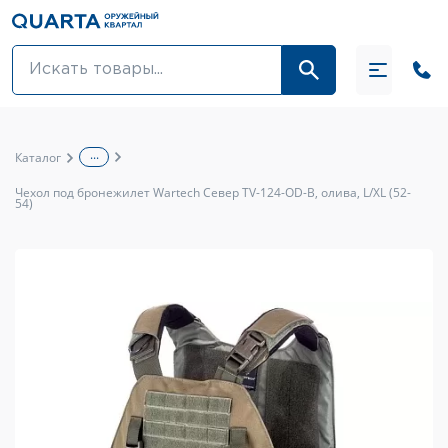
Оптовикам
Акции
...
Каталог
Оптика и крепления
Чехол под бронежилет Wartech Север TV-124-OD-B, олива, L/XL (52-
54)
Оружие и патроны
Одежда
Средства для ухода за оружием
Тюнинг оружия и ЗИП
Обувь