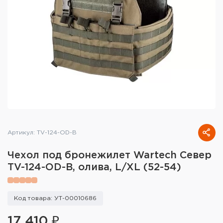
Тактическое снаряжение
Высокоточная стрельба
Спортивная стрельба
Пневматика
Развлекательная стрельба
Ножи
Артикул: TV-124-OD-B
Инструмент для заточки
Чехол под бронежилет Wartech Север
Кобуры и системы ношения
TV-124-OD-B, олива, L/XL (52-54)
Кейсы и ящики для патронов и
снаряжения
Код товара: УТ-00010686
Сумки и рюкзаки
17 410 ₽