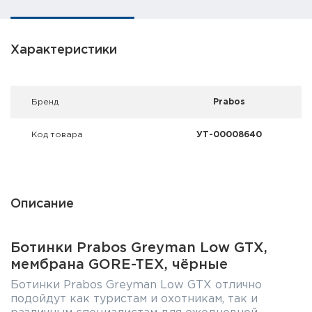
Фальшпатроны
Холодная пристрелка оружия
Характеристики
Оружейные шкафы и сейфы
Брeнд
Prabos
Чехлы и кейсы
Релоадинг
Код товара
УТ-00008640
Сигнальные средства
Дартс
Описание
Аксессуары
Ботинки Prabos Greyman Low GTX,
мембрана GORE-TEX, чёрные
Комплекты
Ботинки Prabos Greyman Low GTX отлично
подойдут как туристам и охотникам, так и