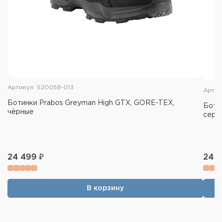
Артикул: S20058-013
Артик
Ботинки Prabos Greyman High GTX, GORE-TEX,
Боти
чёрные
серы
24 499 ₽
24 4
В корзину