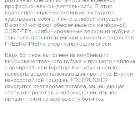
различным специалистам для ежедневной
профессиональной деятельности. В этих
водонепроницаемых ботинках вы будете
чувствовать себя отлично в любой ситуации.
Высокий комфорт обеспечивается мембраной
GORE-TEX, комбинированным верхом из нубука и
текстиля, прошитым мягким язычком и подошвой
FREERUNNER с амортизирующим слоем.
Верх ботинок выполнен из комбинации
высококачественного нубука и прочного нейлона
с армированием RipStop. На нубук и нейлон
нанесена водоотталкивающая пропитка. Внутри
износостойкой подошвы FREERUNNER
находится кевларовая вставка, защищающая
стопу от проколов и повреждений. Язычок
пришит почти на всю высоту ботинка.
Особенности Prabos Greyman Low
GTX:
Мембрана GORE-TEX
Антистатическая обувь