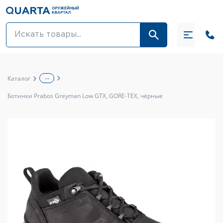
Оптовикам
Акции
...
Каталог
Оптика и крепления
Ботинки Prabos Greyman Low GTX, GORE-TEX, чёрные
Оружие и патроны
Одежда
Средства для ухода за оружием
Тюнинг оружия и ЗИП
Обувь