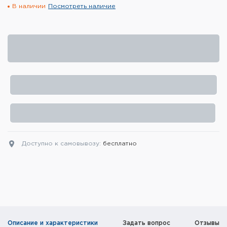
В наличии
Посмотреть наличие
Элементы питания и зарядные
устройства
Охотничье снаряжение
Ремни, патронташи и подсумки
Фонари и ЛЦУ
Туристическое снаряжение
Инструменты
Доступно к самовывозу:
бесплатно
Опоры и станки для оружия
Термосы, термосумки, бутылки
Мишени
Описание и характеристики
Задать вопрос
Отзывы