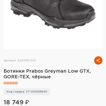
Тактическое снаряжение
Высокоточная стрельба
Спортивная стрельба
Пневматика
Развлекательная стрельба
Ножи
Артикул: S20060-014
Инструмент для заточки
Ботинки Prabos Greyman Low GTX,
GORE-TEX, чёрные
Кобуры и системы ношения
Кейсы и ящики для патронов и
Код товара: УТ-00008640
снаряжения
18 749 ₽
Сумки и рюкзаки