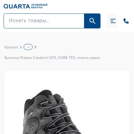
Оптовикам
Акции
...
Каталог
Оптика и крепления
Ботинки Prabos Condoriri GTX, GORE-TEX, темно-серые
Оружие и патроны
Одежда
Средства для ухода за оружием
Тюнинг оружия и ЗИП
Обувь