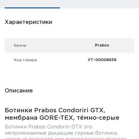
Фальшпатроны
Холодная пристрелка оружия
Характеристики
Оружейные шкафы и сейфы
Брeнд
Prabos
Чехлы и кейсы
Релоадинг
Код товара
УТ-00008638
Сигнальные средства
Дартс
Описание
Аксессуары
Ботинки Prabos Condoriri GTX,
мембрана GORE-TEX, тёмно-серые
Комплекты
Ботинки Prabos Condoriri GTX это
непромокаемые дышащие горные ботинки,