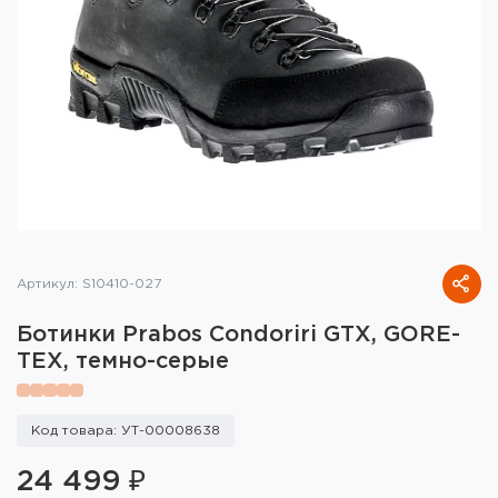
Тактическое снаряжение
Высокоточная стрельба
Спортивная стрельба
Пневматика
Развлекательная стрельба
Ножи
Артикул: S10410-027
Инструмент для заточки
Ботинки Prabos Condoriri GTX, GORE-
TEX, темно-серые
Кобуры и системы ношения
Кейсы и ящики для патронов и
Код товара: УТ-00008638
снаряжения
24 499 ₽
Сумки и рюкзаки