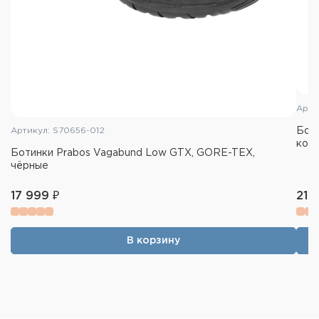
Арти
Бот
Артикул: S70656-012
кор
Ботинки Prabos Vagabund Low GTX, GORE-TEX,
чёрные
17 999 ₽
21 
В корзину