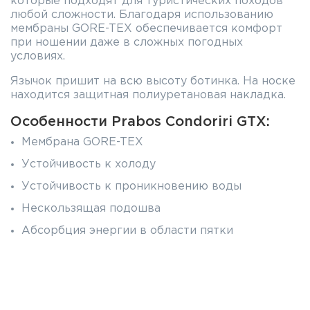
которые подходят для туристических походов
любой сложности. Благодаря использованию
мембраны GORE-TEX обеспечивается комфорт
при ношении даже в сложных погодных
условиях.
Язычок пришит на всю высоту ботинка. На носке
находится защитная полиуретановая накладка.
Особенности Prabos Condoriri GTX:
Мембрана GORE-TEX
Устойчивость к холоду
Устойчивость к проникновению воды
Нескользящая подошва
Абсорбция энергии в области пятки
Подошва Vibram
Материалы и характеристики:
Верх: водоотталкивающий нубук 2,2-2,4мм