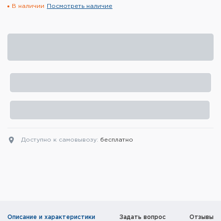
В наличии
Посмотреть наличие
Элементы питания и зарядные
устройства
Охотничье снаряжение
Ремни, патронташи и подсумки
Фонари и ЛЦУ
Туристическое снаряжение
Инструменты
Доступно к самовывозу:
бесплатно
Опоры и станки для оружия
Термосы, термосумки, бутылки
Мишени
Описание и характеристики
Задать вопрос
Отзывы