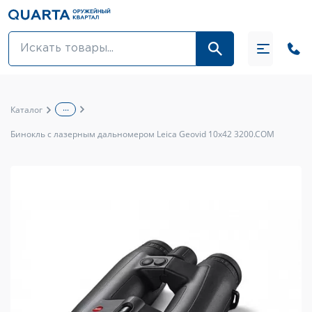
Оптовикам
Акции
...
Каталог
Оптика и крепления
Бинокль с лазерным дальномером Leica Geovid 10x42 3200.COM
Оружие и патроны
Одежда
Средства для ухода за оружием
Тюнинг оружия и ЗИП
Обувь