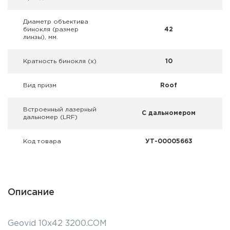
Фальшпатроны
Диаметр объектива
Холодная пристрелка оружия
бинокля (размер
42
линзы), мм.
Оружейные шкафы и сейфы
Кратность бинокля (х)
10
Чехлы и кейсы
Вид призм
Roof
Релоадинг
Встроенный лазерный
С дальномером
дальномер (LRF)
Сигнальные средства
Код товара
УТ-00005663
Дартс
Аксессуары
Описание
Комплекты
Geovid 10x42 3200.COM