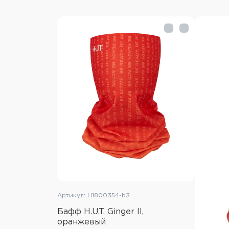
Артикул: H1800354-b3
Бафф H.U.T. Ginger II,
оранжевый