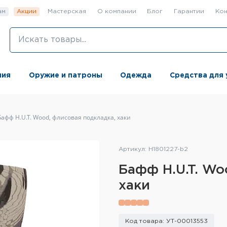
ам
Акции
Мастерская
О компании
Блог
Гарантии
Кон
ния
Оружие и патроны
Одежда
Средства для 
Бафф H.U.T. Wood, флисовая подкладка, хаки
Артикул: H1801227-b2
Бафф H.U.T. Wo
хаки
Код товара: УТ-00013553