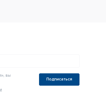
», вы
и