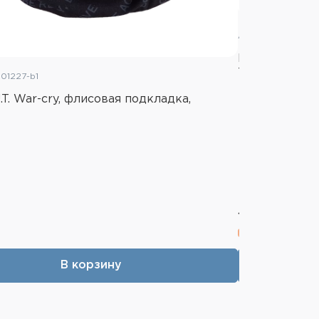
Артикул: H180035
Бафф H.U.T. T
Trailblazer
801227-b1
T. War-cry, флисовая подкладка,
1 300 ₽
В корзину