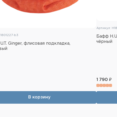
Артикул: H1
H1801227-b3
Бафф H.U.
чёрный
U.T. Ginger, флисовая подкладка,
вый
1 790 ₽
В корзину