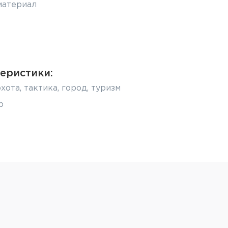
материал
еристики:
хота, тактика, город, туризм
р
: -10...5С