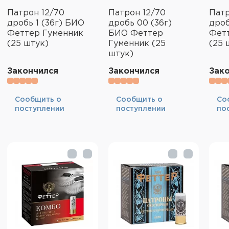
Патрон 12/70
Патрон 12/70
Патр
дробь 1 (36г) БИО
дробь 00 (36г)
дроб
Феттер Гуменник
БИО Феттер
Фет
(25 штук)
Гуменник (25
(25 
штук)
Закончился
Закончился
Зак
Cообщить о
Cообщить о
Cо
поступлении
поступлении
по