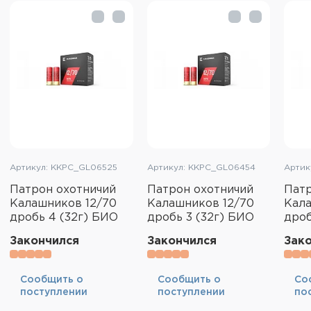
Артикул: KKPC_GL06525
Артикул: KKPC_GL06454
Артик
Патрон охотничий
Патрон охотничий
Патр
Калашников 12/70
Калашников 12/70
Кала
дробь 4 (32г) БИО
дробь 3 (32г) БИО
дроб
Закончился
Закончился
Зак
Cообщить о
Cообщить о
Cо
поступлении
поступлении
по