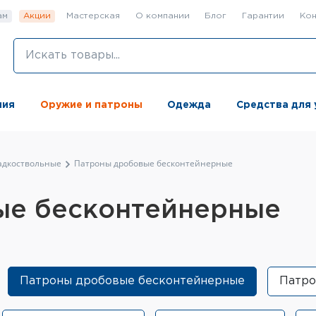
ам
Акции
Мастерская
О компании
Блог
Гарантии
Кон
ния
Оружие и патроны
Одежда
Средства для 
адкоствольные
Патроны дробовые бесконтейнерные
ые бесконтейнерные
Патроны дробовые бесконтейнерные
Патро