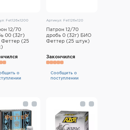
ул: Fet12бк1200
Артикул: Fet12бк120
он 12/70
Патрон 12/70
ь 00 (32г)
дробь 0 (32г) БИО
 Феттер (25
Феттер (25 штук)
к)
ончился
Закончился
общить о
Cообщить о
ступлении
поступлении