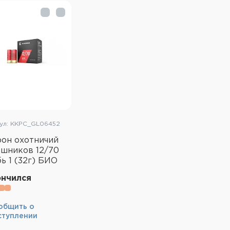
ул: KKPC_GL06452
он охотничий
шников 12/70
ь 1 (32г) БИО
ончился
общить о
ступлении