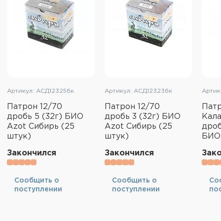
Артикул: АСД12325бк
Артикул: АСД12323бк
Артик
Патрон 12/70
Патрон 12/70
Патр
дробь 5 (32г) БИО
дробь 3 (32г) БИО
Кала
Azot Сибирь (25
Azot Сибирь (25
дроб
штук)
штук)
БИО
Закончился
Закончился
Зак
Cообщить о
Cообщить о
Cо
поступлении
поступлении
по