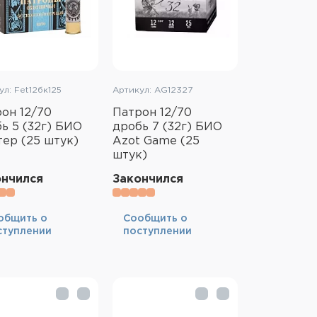
ул: Fet12бк125
Артикул: АG12327
он 12/70
Патрон 12/70
ь 5 (32г) БИО
дробь 7 (32г) БИО
ер (25 штук)
Azot Game (25
штук)
ончился
Закончился
общить о
Cообщить о
ступлении
поступлении