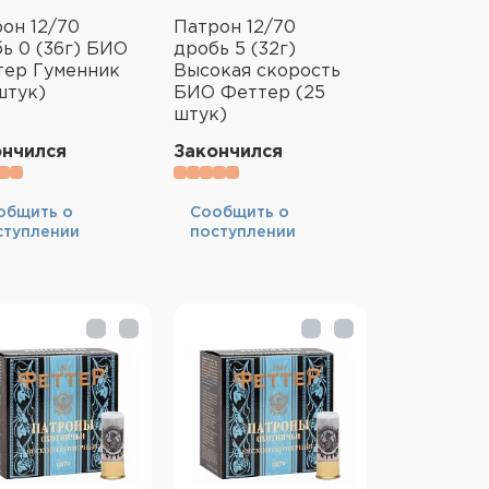
он 12/70
Патрон 12/70
ь 0 (36г) БИО
дробь 5 (32г)
тер Гуменник
Высокая скорость
штук)
БИО Феттер (25
штук)
ончился
Закончился
общить о
Cообщить о
ступлении
поступлении