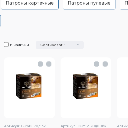
Патроны картечные
Патроны пулевые
П
В наличии
Сортировать:
Артикул: Gum12-70д1бк
Артикул: Gum12-70д00бк
Артик