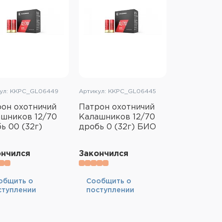
ул: KKPC_GL06449
Артикул: KKPC_GL06445
он охотничий
Патрон охотничий
шников 12/70
Калашников 12/70
ь 00 (32г)
дробь 0 (32г) БИО
ончился
Закончился
общить о
Cообщить о
ступлении
поступлении