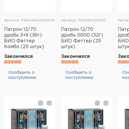
Артикул: FetКомбо12бк1236
Артикул: Fet12бк120000
Артик
Патрон 12/70
Патрон 12/70
Патр
дробь 3+6 (36г)
дробь 0000 (32г)
дроб
БИО Феттер
БИО Феттер (25
БИО
Комбо (25 штук)
штук)
шту
Закончился
Закончился
Зак
Cообщить о
Cообщить о
Cо
поступлении
поступлении
по