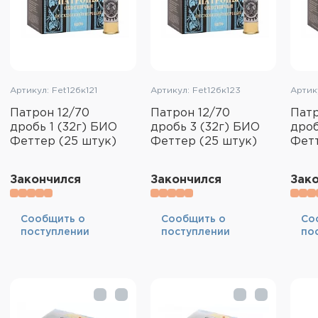
Артикул: Fet12бк121
Артикул: Fet12бк123
Артик
Патрон 12/70
Патрон 12/70
Патр
дробь 1 (32г) БИО
дробь 3 (32г) БИО
дроб
Феттер (25 штук)
Феттер (25 штук)
Фетт
Закончился
Закончился
Зак
Cообщить о
Cообщить о
Cо
поступлении
поступлении
по