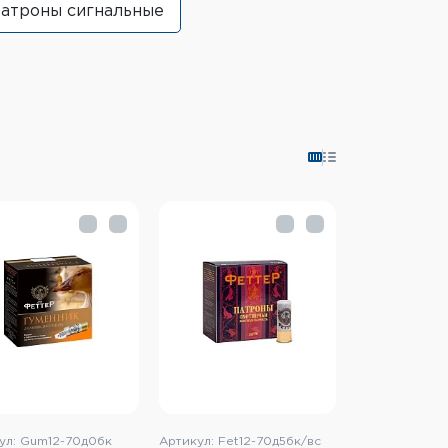
атроны сигнальные
ул: Gum12-70д0бк
Артикул: Fet12-70д5бк/вс