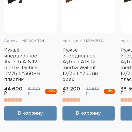
Артикул: AIS120V1T24
Артикул: AIS120WB30
Артик
Ружьё
Ружьё
Руж
инерционное
инерционное
ине
Aytech AIS 12
Aytech AIS 12
Ayte
Inertia Tactical
Inertia Walnut
Iner
12/76 L=560мм
12/76 L=760мм
12/7
пластик
орех
плас
44 600
43 200
38 
51 300
48 650
-13%
-11%
₽
₽
₽
₽
₽
В корзину
В корзину