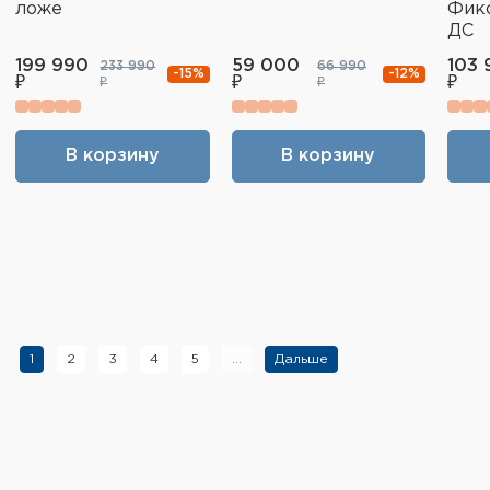
ложе
Фик
ДС
199 990
59 000
103 
233 990
66 990
-15%
-12%
₽
₽
₽
₽
₽
В корзину
В корзину
1
2
3
4
5
...
Дальше