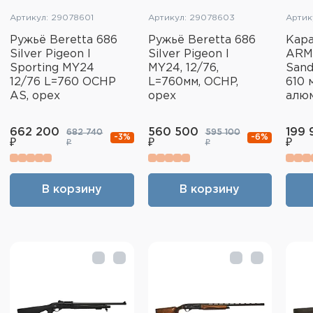
Артикул: 29078601
Артикул: 29078603
Артик
Ружьё Beretta 686
Ружьё Beretta 686
Кар
Silver Pigeon I
Silver Pigeon I
ARM
Sporting MY24
MY24, 12/76,
Sand
12/76 L=760 OCHP
L=760мм, OCHP,
610 
AS, орех
орех
алю
662 200
560 500
199 
682 740
595 100
-3%
-6%
₽
₽
₽
₽
₽
В корзину
В корзину