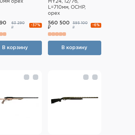
0мм орех
MY24, 12/76,
L=710мм, OCHP,
орех
990
560 500
63 290
595 100
-37%
-6%
₽
₽
₽
В корзину
В корзину