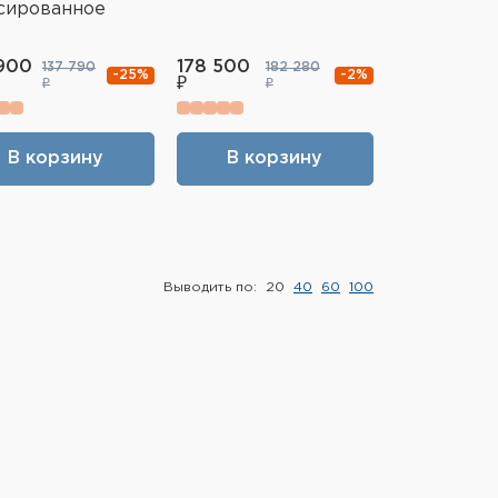
сированное
900
178 500
137 790
182 280
-25%
-2%
₽
₽
₽
В корзину
В корзину
Выводить по:
20
40
60
100