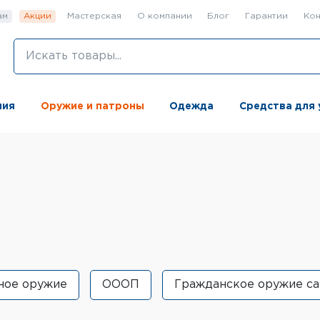
ам
Акции
Мастерская
О компании
Блог
Гарантии
Кон
ния
Оружие и патроны
Одежда
Средства для 
ное оружие
ОООП
Гражданское оружие с