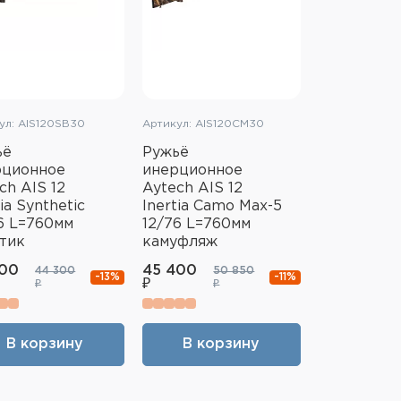
ул: AIS120SB30
Артикул: AIS120CM30
ьё
Ружьё
рционное
инерционное
ch AIS 12
Aytech AIS 12
tia Synthetic
Inertia Camo Max-5
6 L=760мм
12/76 L=760мм
тик
камуфляж
500
45 400
44 300
50 850
-13%
-11%
₽
₽
₽
В корзину
В корзину