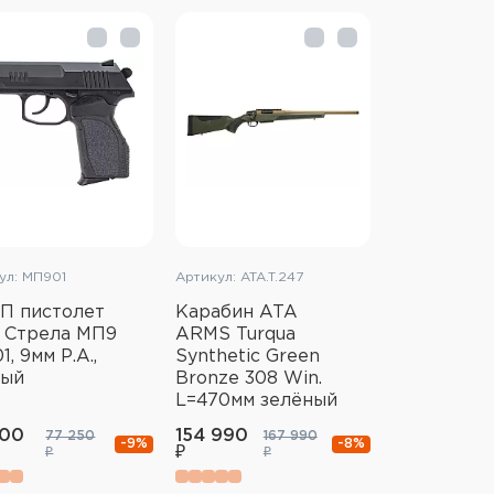
ул: МП901
Артикул: ATA.T.247
П пистолет
Карабин ATA
 Стрела МП9
ARMS Turqua
1, 9мм Р.А.,
Synthetic Green
ный
Bronze 308 Win.
L=470мм зелёный
500
154 990
77 250
167 990
-9%
-8%
₽
₽
₽