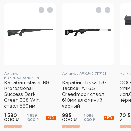
Артикул:
Артикул: AFXJK817117121
Артик
BR8PRS308NSMTH
Карабин Blaser R8
Карабин Tikka T3x
ООО
Professional
Tactical A1 6.5
УМК
Success Dark
Creedmoor ствол
исп.0
Green 308 Win.
610мм алюминий
чёр
ствол 580мм
чёрный
1 580
985
70 
1 659
1 086
-5%
-9%
000 ₽
000 ₽
₽
000 ₽
000 ₽