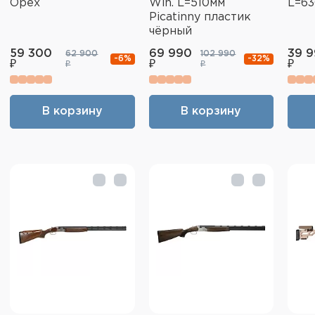
Орех
Win. L=510мм
L=63
Picatinny пластик
чёрный
59 300
69 990
39 
62 900
102 990
-6%
-32%
₽
₽
₽
₽
₽
В корзину
В корзину