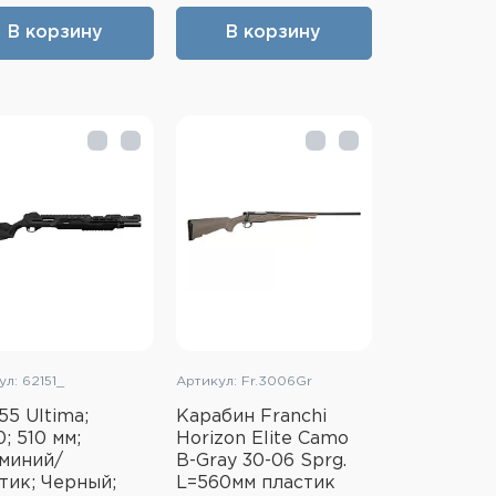
В корзину
В корзину
л: 62151_
Артикул: Fr.3006Gr
55 Ultima;
Карабин Franchi
0; 510 мм;
Horizon Elite Camo
миний/
B-Gray 30-06 Sprg.
тик; Черный;
L=560мм пластик