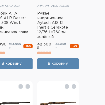
ул: АТА.А.239
Артикул: AIS120CG30
абин АТА
Ружьё
S ALR Desert
инерционное
 308 Win, L=
Aytech AIS 12
мм,
Inertia Cerakote
миниевая ложа
12/76 L=760мм
зелёный
990
42 300
233 990
48 650
-15%
-13%
₽
₽
₽
В корзину
В корзину