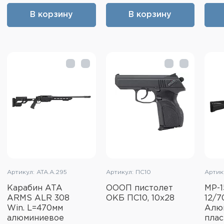
В корзину
В корзину
Артикул: ATA.A.295
Артикул: ПС10
Артику
Карабин ATA
ОООП пистолет
МР-1
ARMS ALR 308
ОКБ ПС10, 10x28
12/7
Win. L=470мм
Алю
алюминиевое
плас