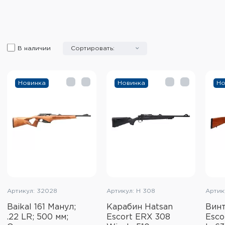
В наличии
Сортировать:
Новинка
Новинка
Но
Артикул: 32028
Артикул: H 308
Артик
Baikal 161 Манул;
Карабин Hatsan
Винт
.22 LR; 500 мм;
Escort ERX 308
Esco