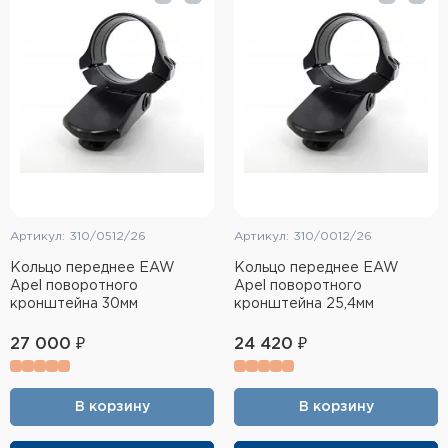
Тактическое снаряжение
Высокоточная стрельба
Спортивная стрельба
Пневматика
Развлекательная стрельба
Артикул: 310/0512/26
Артикул: 310/0012/26
Ножи
Кольцо переднее EAW
Кольцо переднее EAW
Apel поворотного
Apel поворотного
Инструмент для заточки
кронштейна 30мм
кронштейна 25,4мм
Кобуры и системы ношения
27 000 ₽
24 420 ₽
Кейсы и ящики для патронов и
снаряжения
В корзину
В корзину
Сумки и рюкзаки