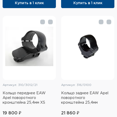
Купить в 1 клик
Купить в 1 клик
Элементы питания и зарядные
устройства
Охотничье снаряжение
Ремни, патронташи и подсумки
Фонари и ЛЦУ
Туристическое снаряжение
Инструменты
Опоры и станки для оружия
Артикул: 310/3012/21
Артикул: 316/0100
Кольцо переднее EAW
Кольцо заднее EAW Apel
Термосы, термосумки, бутылки
Apel поворотного
поворотного
кронштейна 25,4мм XS
кронштейна 25,4мм
Мишени
19 800 ₽
21 860 ₽