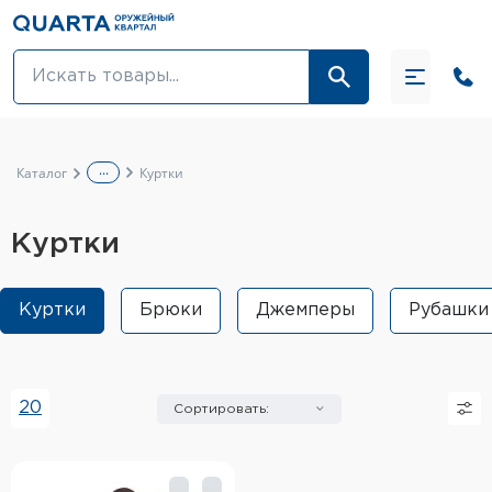
Оптовикам
Акции
...
Каталог
Куртки
Оптика и крепления
Куртки
Оружие и патроны
Одежда
Куртки
Брюки
Джемперы
Рубашки
Средства для ухода за оружием
Тюнинг оружия и ЗИП
20
Сортировать:
Обувь