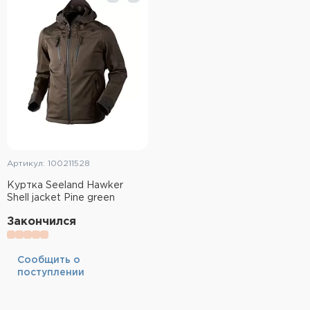
Тактическое снаряжение
Высокоточная стрельба
Спортивная стрельба
Пневматика
Развлекательная стрельба
Артикул: 100211528
Ножи
Куртка Seeland Hawker
Shell jacket Pine green
Инструмент для заточки
Закончился
Кобуры и системы ношения
Кейсы и ящики для патронов и
Cообщить о
снаряжения
поступлении
Сумки и рюкзаки