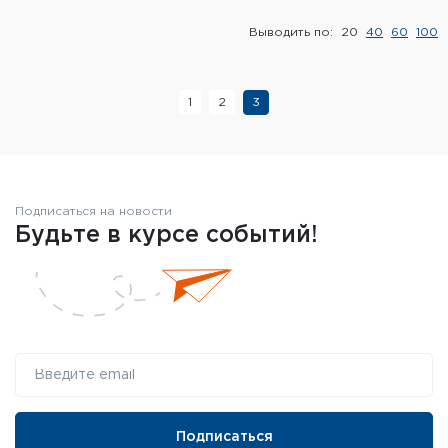
Элементы питания и зарядные
Выводить по:
20
40
60
100
устройства
Охотничье снаряжение
1
2
3
Ремни, патронташи и подсумки
Фонари и ЛЦУ
Подписаться на новости
Туристическое снаряжение
Будьте в курсе событий!
Инструменты
Опоры и станки для оружия
Термосы, термосумки, бутылки
Мишени