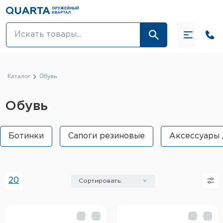
Оптовикам
Акции
Каталог
Обувь
Оптика и крепления
Обувь
Оружие и патроны
Ботинки
Сапоги резиновые
Аксессуары 
Одежда
Средства для ухода за оружием
20
Сортировать:
Тюнинг оружия и ЗИП
Обувь