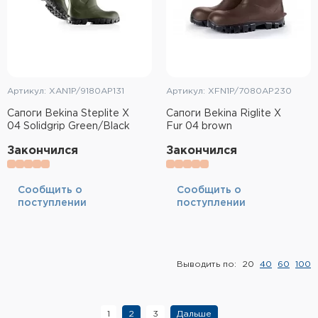
Артикул: XAN1P/9180AP131
Артикул: XFN1P/7080AP230
Сапоги Bekina Steplite X
Сапоги Bekina Riglite X
04 Solidgrip Green/Black
Fur 04 brown
Закончился
Закончился
Cообщить о
Cообщить о
поступлении
поступлении
Выводить по:
20
40
60
100
1
2
3
Дальше