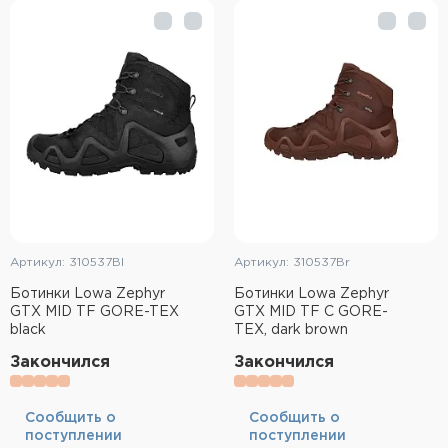
Элементы питания и зарядные
устройства
Охотничье снаряжение
Ремни, патронташи и подсумки
Фонари и ЛЦУ
Туристическое снаряжение
Артикул: 310537Bl
Артикул: 310537Br
Инструменты
Ботинки Lowa Zephyr
Ботинки Lowa Zephyr
GTX MID TF GORE-TEX
GTX MID TF C GORE-
Опоры и станки для оружия
black
TEX, dark brown
Закончился
Закончился
Термосы, термосумки, бутылки
Мишени
Cообщить о
Cообщить о
поступлении
поступлении