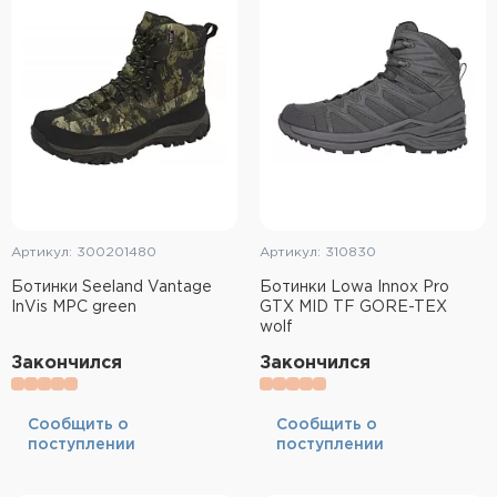
Тактическое снаряжение
Высокоточная стрельба
Спортивная стрельба
Пневматика
Развлекательная стрельба
Артикул: 300201480
Артикул: 310830
Ножи
Ботинки Seeland Vantage
Ботинки Lowa Innox Pro
InVis MPC green
GTX MID TF GORE-TEX
Инструмент для заточки
wolf
Закончился
Закончился
Кобуры и системы ношения
Кейсы и ящики для патронов и
Cообщить о
Cообщить о
снаряжения
поступлении
поступлении
Сумки и рюкзаки