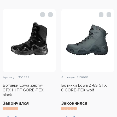
Фальшпатроны
Холодная пристрелка оружия
Оружейные шкафы и сейфы
Чехлы и кейсы
Релоадинг
Сигнальные средства
Дартс
Артикул: 310532
Артикул: 310668
Ботинки Lowa Zephyr
Ботинки Lowa Z-6S GTX
Аксессуары
GTX HI TF GORE-TEX
C GORE-TEX wolf
black
Комплекты
Закончился
Закончился