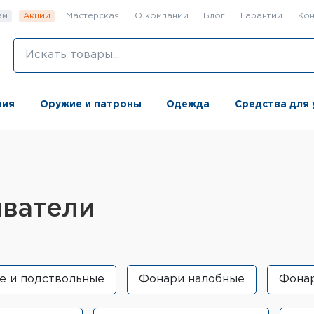
ам
Акции
Мастерская
О компании
Блог
Гарантии
Кон
ния
Оружие и патроны
Одежда
Средства для 
иватели
е и подствольные
Фонари налобные
Фона