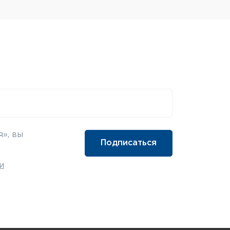
», вы
и